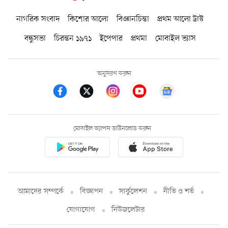
নাগরিক সংবাদ
কিশোর আলো
বিজ্ঞানচিন্তা
প্রথম আলো ট্রাস্ট
বন্ধুসভা
চিরন্তন ১৯৭১
ইপেপার
প্রথমা
মোবাইল ভ্যাস
অনুসরণ করুন
মোবাইল অ্যাপস ডাউনলোড করুন
আমাদের সম্পর্কে
বিজ্ঞাপন
সার্কুলেশন
নীতি ও শর্ত
যোগাযোগ
নিউজলেটার