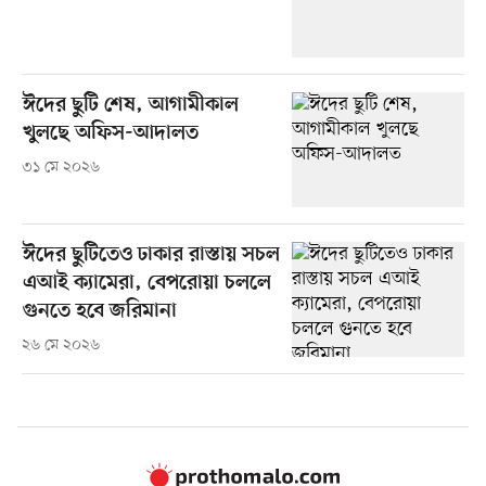
ঈদের ছুটি শেষ, আগামীকাল
খুলছে অফিস-আদালত
৩১ মে ২০২৬
ঈদের ছুটিতেও ঢাকার রাস্তায় সচল
এআই ক্যামেরা, বেপরোয়া চললে
গুনতে হবে জরিমানা
২৬ মে ২০২৬