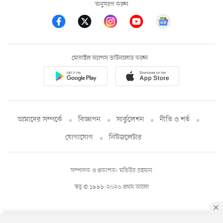
অনুসরণ করুন
মোবাইল অ্যাপস ডাউনলোড করুন
আমাদের সম্পর্কে
বিজ্ঞাপন
সার্কুলেশন
নীতি ও শর্ত
যোগাযোগ
নিউজলেটার
সম্পাদক ও প্রকাশক: মতিউর রহমান
স্বত্ব © ১৯৯৮-২০২৬ প্রথম আলো