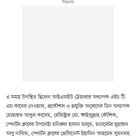
এ সময় উপস্থিত ছিলেন আইএসইউ ট্রেজারার অধ্যাপক এইচ টি
এম কাদের নেওয়াজ, প্রকৌশল ও প্রযুক্তি অনুষদের ডিন অধ্যাপক
মোহাম্মদ আবুল কাসেম, রেজিস্ট্রার মো. ফাইজুল্লাহ কৌশিক,
স্পোর্টস ক্লাবের উপদেষ্টা মনিরুল হাসান মাসুম, মডারেটর মুহাম্মদ
আবু নাজিম, স্পোর্টস ক্লাবের প্রেসিডেন্ট ইয়াসিন আহমেদ সুমনসহ