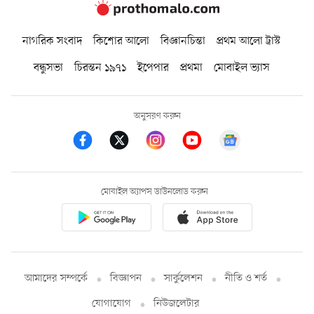
নাগরিক সংবাদ
কিশোর আলো
বিজ্ঞানচিন্তা
প্রথম আলো ট্রাস্ট
বন্ধুসভা
চিরন্তন ১৯৭১
ইপেপার
প্রথমা
মোবাইল ভ্যাস
অনুসরণ করুন
মোবাইল অ্যাপস ডাউনলোড করুন
আমাদের সম্পর্কে
বিজ্ঞাপন
সার্কুলেশন
নীতি ও শর্ত
যোগাযোগ
নিউজলেটার