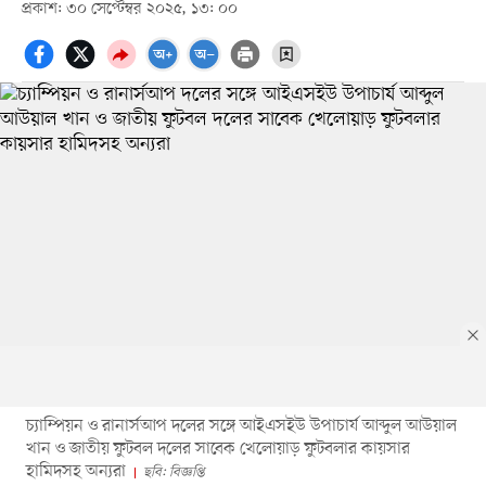
প্রকাশ: ৩০ সেপ্টেম্বর ২০২৫, ১৩: ০০
চ্যাম্পিয়ন ও রানার্সআপ দলের সঙ্গে আইএসইউ উপাচার্য আব্দুল আউয়াল
খান ও জাতীয় ফুটবল দলের সাবেক খেলোয়াড় ফুটবলার কায়সার
হামিদসহ অন্যরা
ছবি: বিজ্ঞপ্তি