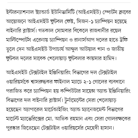
ইন্টারন্যাশনাল স্ট্যান্ডার্ড ইউনিভার্সিটি (আইএসইউ) স্পোর্টস ক্লাবের
আয়োজনে আইএসইউ ফুটবল ফেস্ট, সিজন–১ চ্যাম্পিয়ন হয়েছে
বাইনারি ব্লাস্টার্স। গতকাল সোমবার বিকেলে রাজধানীর রয়েল
মাল্টিস্পোর্টস এরেনায় চ্যাম্পিয়ন ও রানার্সআপ দলের হাতে ট্রফি
তুলে দেন আইএসইউ উপাচার্য আব্দুল আউয়াল খান ও জাতীয়
ফুটবল দলের সাবেক খেলোয়াড় ফুটবলার কায়সার হামিদ।
আইএসইউ টেক্সটাইল ইঞ্জিনিয়ারিং বিভাগের দল টেক্সটাইল
ওয়ারিয়র্সকে শ্বাসরুদ্ধকর ফাইনাল ম্যাচে ২–১ গোলের ব্যবধানে
পরাজিত করে চ্যাম্পিয়ন হয় কম্পিউটার সায়েন্স অ্যান্ড ইঞ্জিনিয়ারিং
বিভাগের দল বাইনারি ব্লাস্টার্স। টুর্নামেন্টের সেরা খেলোয়াড়
হয়েছেন অ্যাপারেল মার্চেন্ডাইজিং অ্যান্ড ম্যানেজমেন্ট বিভাগের
মার্চেন্ট ম্যাভেরিক্সের মো. আতিক রহমান এবং সেরা গোলরক্ষকের
পুরস্কার জিতেছেন টেক্সটাইল ওয়ারিয়র্সের মেহেদী হাসান।