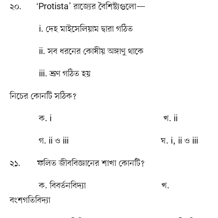
২০. ‘Protista’ রাজ্যের বৈশিষ্ট্যগুলো—
i. দেহ মাইসেলিয়াম দ্বারা গঠিত
ii. সব ধরনের কোষীয় অঙ্গাণু থাকে
iii. ভ্রূণ গঠিত হয়
নিচের কোনটি সঠিক?
ক. i খ. ii
গ. ii ও iii ঘ. i, ii ও iii
২১. ফলিত জীববিজ্ঞানের শাখা কোনটি?
ক. বিবর্তনবিদ্যা খ.
বংশগতিবিদ্যা