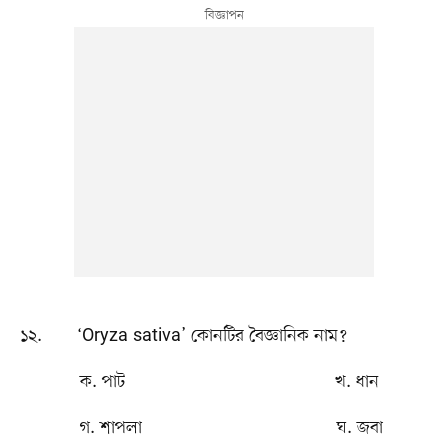
১২. ‘Oryza sativa’ কোনটির বৈজ্ঞানিক নাম?
ক. পাট খ. ধান
গ. শাপলা ঘ. জবা