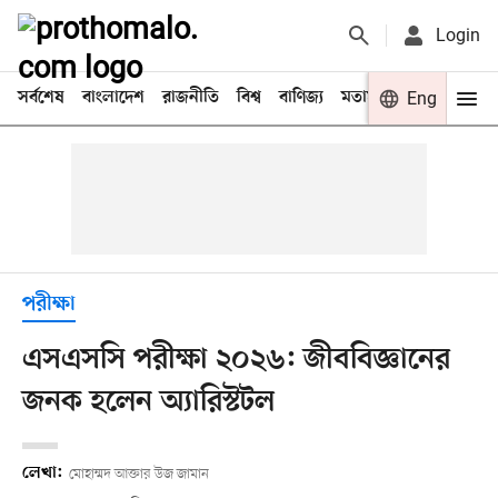
Login
সর্বশেষ
বাংলাদেশ
রাজনীতি
বিশ্ব
বাণিজ্য
মতামত
খেলা
Eng
বিনো
পরীক্ষা
এসএসসি পরীক্ষা ২০২৬: জীববিজ্ঞানের
জনক হলেন অ্যারিস্টটল
লেখা:
মোহাম্মদ আক্তার উজ জামান