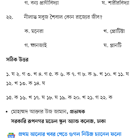
গ. বন্য প্রাণীবিদ্যা ঘ. শারীরবিদ্যা
২২. নীলাভ সবুজ শৈবাল কোন রাজ্যের জীব?
ক. মনেরা খ. প্রোটিস্টা
গ. ফানজাই ঘ. প্লানটি
সঠিক উত্তর
১. ঘ ২. গ ৩. খ ৪. গ ৫. ক ৬. ক ৭. গ ৮. ক ৯. খ ১০. খ ১১. ঘ
১২. খ ১৩. ক ১৪. ঘ
১৫. ক ১৬. খ ১৭. ঘ ১৮. ঘ ১৯. ক ২০. খ ২১. গ ২২. ক
মোহাম্মদ আক্তার উজ জামান
, প্রভাষক
সরকারি রূপনগর মডেল স্কুল অ্যান্ড কলেজ, ঢাকা
প্রথম আলোর খবর পেতে গুগল নিউজ চ্যানেল ফলো