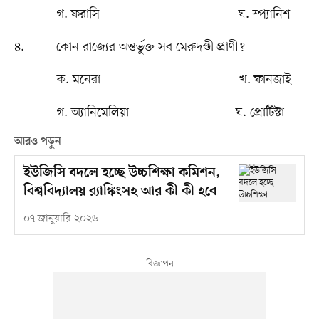
গ. ফরাসি ঘ. স্প্যানিশ
৪. কোন রাজে৵র অন্তর্ভুক্ত সব মেরুদণ্ডী প্রাণী?
ক. মনেরা খ. ফানজাই
গ. অ্যানিমেলিয়া ঘ. প্রোটিস্টা
আরও পড়ুন
ইউজিসি বদলে হচ্ছে উচ্চশিক্ষা কমিশন,
বিশ্ববিদ্যালয় র‍্যাঙ্কিংসহ আর কী কী হবে
০৭ জানুয়ারি ২০২৬