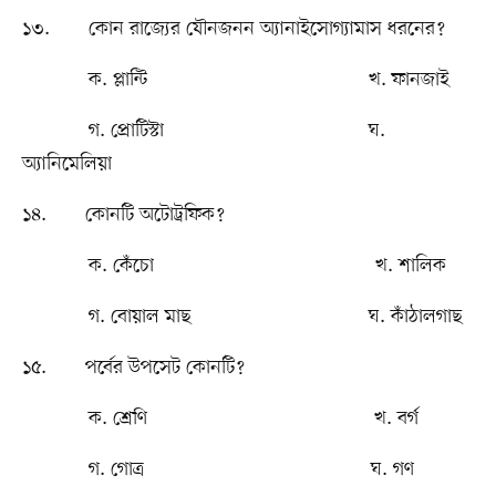
১৩. কোন রাজ্যের যৌনজনন অ্যানাইসোগ্যামাস ধরনের?
ক. প্লান্টি খ. ফানজাই
গ. প্রোটিস্টা ঘ.
অ্যানিমেলিয়া
১৪. কোনটি অটোট্রফিক?
ক. কেঁচো খ. শালিক
গ. বোয়াল মাছ ঘ. কাঁঠালগাছ
১৫. পর্বের উপসেট কোনটি?
ক. শ্রেণি খ. বর্গ
গ. গোত্র ঘ. গণ