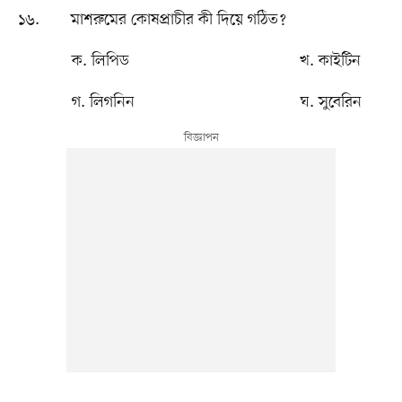
১৬. মাশরুমের কোষপ্রাচীর কী দিয়ে গঠিত?
ক. লিপিড খ. কাইটিন
গ. লিগনিন ঘ. সুবেরিন