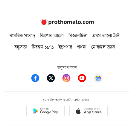
নাগরিক সংবাদ
কিশোর আলো
বিজ্ঞানচিন্তা
প্রথম আলো ট্রাস্ট
বন্ধুসভা
চিরন্তন ১৯৭১
ইপেপার
প্রথমা
মোবাইল ভ্যাস
অনুসরণ করুন
মোবাইল অ্যাপস ডাউনলোড করুন