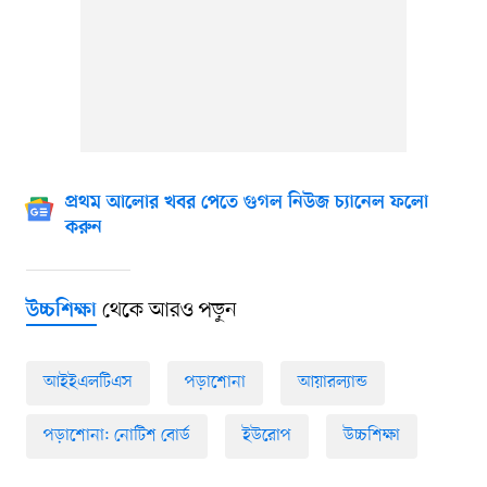
প্রথম আলোর খবর পেতে গুগল নিউজ চ্যানেল ফলো
করুন
থেকে আরও পড়ুন
উচ্চশিক্ষা
আইইএলটিএস
পড়াশোনা
আয়ারল্যান্ড
পড়াশোনা: নোটিশ বোর্ড
ইউরোপ
উচ্চশিক্ষা