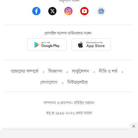
অনুসরণ করুন
মোবাইল অ্যাপস ডাউনলোড করুন
আমাদের সম্পর্কে
বিজ্ঞাপন
সার্কুলেশন
নীতি ও শর্ত
যোগাযোগ
নিউজলেটার
সম্পাদক ও প্রকাশক: মতিউর রহমান
স্বত্ব © ১৯৯৮-২০২৬ প্রথম আলো