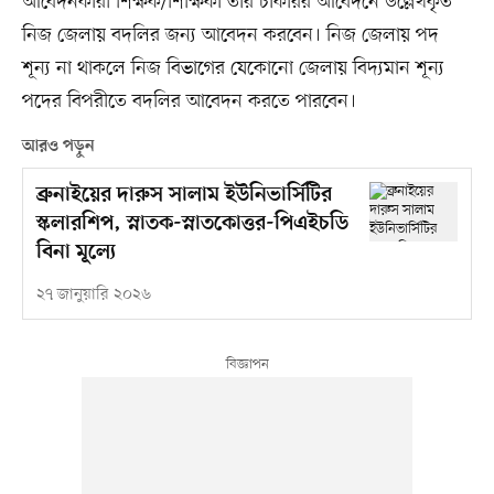
আবেদনকারী শিক্ষক/শিক্ষিকা তাঁর চাকরির আবেদনে উল্লেখকৃত
নিজ জেলায় বদলির জন্য আবেদন করবেন। নিজ জেলায় পদ
শূন্য না থাকলে নিজ বিভাগের যেকোনো জেলায় বিদ্যমান শূন্য
পদের বিপরীতে বদলির আবেদন করতে পারবেন।
আরও পড়ুন
ব্রুনাইয়ের দারুস সালাম ইউনিভার্সিটির
স্কলারশিপ, স্নাতক-স্নাতকোত্তর-পিএইচডি
বিনা মূল্যে
২৭ জানুয়ারি ২০২৬