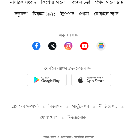
নাগরিক সংবাদ
কিশোর আলো
বিজ্ঞানচিন্তা
প্রথম আলো ট্রাস্ট
বন্ধুসভা
চিরন্তন ১৯৭১
ইপেপার
প্রথমা
মোবাইল ভ্যাস
অনুসরণ করুন
মোবাইল অ্যাপস ডাউনলোড করুন
আমাদের সম্পর্কে
বিজ্ঞাপন
সার্কুলেশন
নীতি ও শর্ত
যোগাযোগ
নিউজলেটার
সম্পাদক ও প্রকাশক: মতিউর রহমান