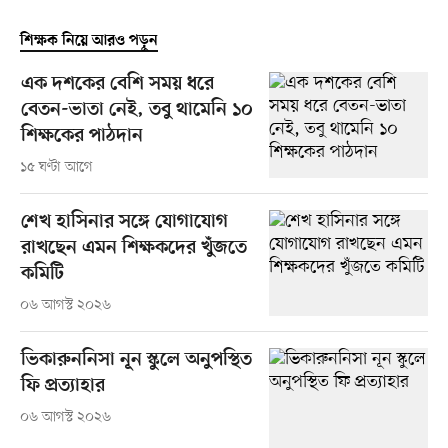
শিক্ষক নিয়ে আরও পড়ুন
এক দশকের বেশি সময় ধরে
বেতন-ভাতা নেই, তবু থামেনি ১০
শিক্ষকের পাঠদান
১৫ ঘণ্টা আগে
শেখ হাসিনার সঙ্গে যোগাযোগ
রাখছেন এমন শিক্ষকদের খুঁজতে
কমিটি
০৬ আগস্ট ২০২৬
ভিকারুননিসা নূন স্কুলে অনুপস্থিত
ফি প্রত্যাহার
০৬ আগস্ট ২০২৬