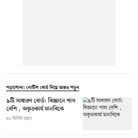
পড়াশোনা: নোটিশ বোর্ড নিয়ে আরও পড়ুন
৯টি সাধারণ বোর্ড: বিজ্ঞানে পাস
বেশি , অকৃতকার্য মানবিকে
৪০ মিনিট আগে