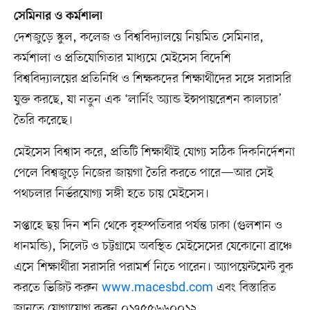
সেমিনার ও কর্মশালা
দেশজুড়ে স্কুল, কলেজ ও বিশ্ববিদ্যালয়ে নিয়মিত সেমিনার,
কর্মশালা ও প্রতিযোগিতার মাধ্যমে মেইসেস বিদেশি
বিশ্ববিদ্যালয়ের প্রতিনিধি ও শিক্ষকদের শিক্ষার্থীদের সঙ্গে সরাসরি
যুক্ত করছে, যা নতুন এক ‘লার্নিং অ্যান্ড ইন্সপায়রেশন কালচার’
তৈরি করেছে।
মেইসেস বিশ্বাস করে, প্রতিটি শিক্ষার্থীই যোগ্য সঠিক দিকনির্দেশনা
পেলে বিশ্বজুড়ে নিজের জায়গা তৈরি করতে পারে—আর সেই
পথচলার নির্ভরযোগ্য সঙ্গী হতে চায় মেইসেস।
সপ্তাহে ছয় দিন শনি থেকে বৃহস্পতিবার পর্যন্ত ঢাকা (গুলশান ও
ধানমন্ডি), সিলেট ও চট্টগ্রামে অবস্থিত মেইসেসের যেকোনো ব্রাঞ্চে
এসে শিক্ষার্থীরা সরাসরি পরামর্শ নিতে পারেন। অ্যাপয়েন্টমেন্ট বুক
করতে ভিজিট করুন
www.macesbd.com
এবং বিস্তারিত
জানতে যোগাযোগ করুন ০১৭৫৫৬৬০০১২