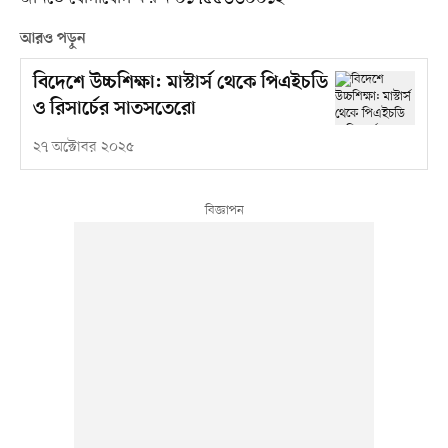
আরও পড়ুন
বিদেশে উচ্চশিক্ষা: মাস্টার্স থেকে পিএইচডি
ও রিসার্চের সাতসতেরো
২৭ অক্টোবর ২০২৫