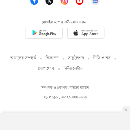
মোবাইল অ্যাপস ডাউনলোড করুন
আমাদের সম্পর্কে
বিজ্ঞাপন
সার্কুলেশন
নীতি ও শর্ত
যোগাযোগ
নিউজলেটার
সম্পাদক ও প্রকাশক: মতিউর রহমান
স্বত্ব © ১৯৯৮-২০২৬ প্রথম আলো
By using this site, you agree to our
Privacy Policy
.
OK