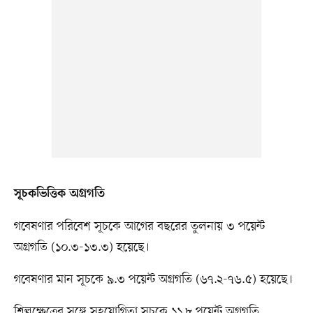
সূচকভিত্তিক অগ্রগতি
গবেষণার পরিবেশ সূচকে আগের বছরের তুলনায় ৩ পয়েন্ট
অগ্রগতি (১০.৩-১৩.৩) হয়েছে।
গবেষণার মান সূচকে ৯.৩ পয়েন্ট অগ্রগতি (৬৭.২-৭৬.৫) হয়েছে।
শিল্পক্ষেত্রের সঙ্গে সহযোগিতা সূচকে ১১.৮ পয়েন্ট অগ্রগতি