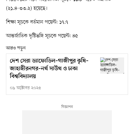
(২১.৪-৩৩.২) হয়েছে।
শিক্ষা সূচকে বর্তমান পয়েন্ট: ১৭.৭
আন্তর্জাতিক দৃষ্টিভঙ্গি সূচকে পয়েন্ট: ৪৫
আরও পড়ুন
দেশ সেরা ড্যাফোডিল–গাজীপুর কৃষি–
জাহাঙ্গীরনগর–নর্থ সাউথ ও ঢাকা
বিশ্ববিদ্যালয়
০৯ অক্টোবর ২০২৫