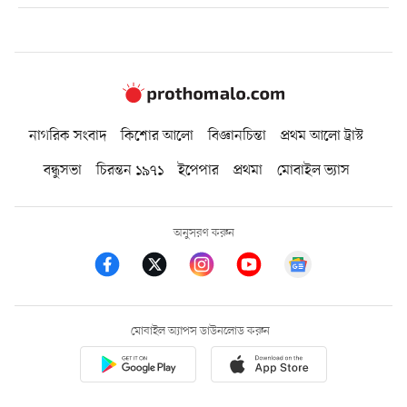
নাগরিক সংবাদ
কিশোর আলো
বিজ্ঞানচিন্তা
প্রথম আলো ট্রাস্ট
বন্ধুসভা
চিরন্তন ১৯৭১
ইপেপার
প্রথমা
মোবাইল ভ্যাস
অনুসরণ করুন
মোবাইল অ্যাপস ডাউনলোড করুন