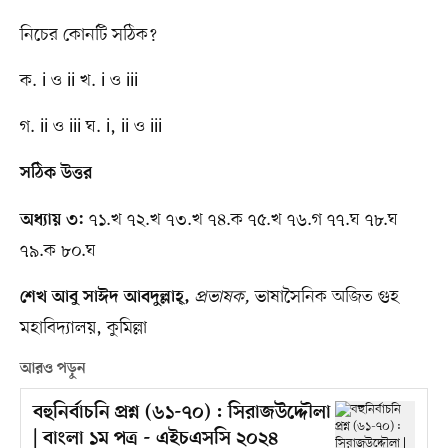
নিচের কোনটি সঠিক?
ক. i ও ii খ. i ও iii
গ. ii ও iii ঘ. i, ii ও iii
সঠিক উত্তর
৭১.খ ৭২.খ ৭৩.খ ৭৪.ক ৭৫.খ ৭৬.গ ৭৭.ঘ ৭৮.ঘ
অধ্যায় ৩:
৭৯.ক ৮০.ঘ
প্রভাষক,
ভাষাসৈনিক অজিত গুহ
শেখ আবু সাঈদ আবদুল্লাহ্​,
মহাবিদ্যালয়, কুমিল্লা
আরও পড়ুন
বহুনির্বাচনি প্রশ্ন (৬১-৭০) : সিরাজউদ্দৌলা
| বাংলা ১ম পত্র - এইচএসসি ২০২৪