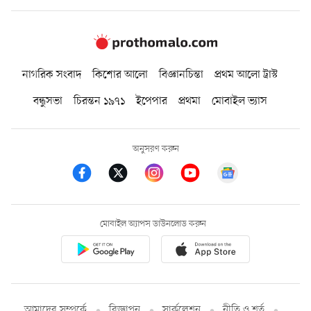
নাগরিক সংবাদ
কিশোর আলো
বিজ্ঞানচিন্তা
প্রথম আলো ট্রাস্ট
বন্ধুসভা
চিরন্তন ১৯৭১
ইপেপার
প্রথমা
মোবাইল ভ্যাস
অনুসরণ করুন
মোবাইল অ্যাপস ডাউনলোড করুন
আমাদের সম্পর্কে
বিজ্ঞাপন
সার্কুলেশন
নীতি ও শর্ত