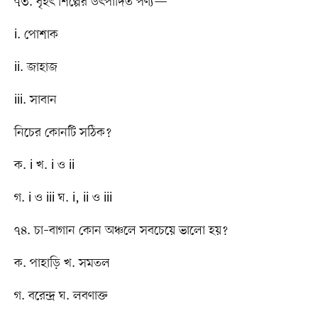
৭৩. বৃহৎ শিল্পের উৎপাদিত পণ্য—
i. পোশাক
ii. জাহাজ
iii. সাবান
নিচের কোনটি সঠিক?
ক. i খ. i ও ii
গ. i ও iii ঘ. i, ii ও iii
৭৪. চা–বাগান কোন অঞ্চলে সবচেয়ে ভালো হয়?
ক. পাহাড়ি খ. সমতল
গ. বরেন্দ্র ঘ. লবণাক্ত