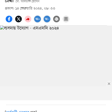
লেখা:
মো. আলতাফ হোসেন
প্রকাশ: ১৪ ফেব্রুয়ারি ২০২৪, ০৮: ৩৩