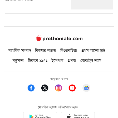
নাগরিক সংবাদ
কিশোর আলো
বিজ্ঞানচিন্তা
প্রথম আলো ট্রাস্ট
বন্ধুসভা
চিরন্তন ১৯৭১
ইপেপার
প্রথমা
মোবাইল ভ্যাস
অনুসরণ করুন
মোবাইল অ্যাপস ডাউনলোড করুন