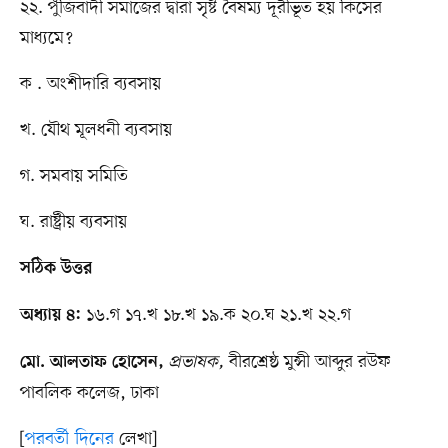
২২. পুঁজিবাদী সমাজের দ্বারা সৃষ্ট বৈষম্য দূরীভূত হয় কিসের
মাধ্যমে?
ক . অংশীদারি ব্যবসায়
খ. যৌথ মূলধনী ব্যবসায়
গ. সমবায় সমিতি
ঘ. রাষ্ট্রীয় ব্যবসায়
সঠিক উত্তর
১৬.গ ১৭.খ ১৮.খ ১৯.ক ২০.ঘ ২১.খ ২২.গ
অধ্যায় ৪:
প্রভাষক,
বীরশ্রেষ্ঠ মুন্সী আব্দুর রউফ
মো. আলতাফ হোসেন,
পাবলিক কলেজ, ঢাকা
[
পরবর্তী দিনের
লেখা]