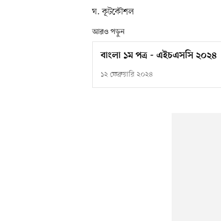
ঘ. কূটকৌশল
আরও পড়ুন
বাংলা ১ম পত্র - এইচএসসি ২০২৪
১২ ফেব্রুয়ারি ২০২৪