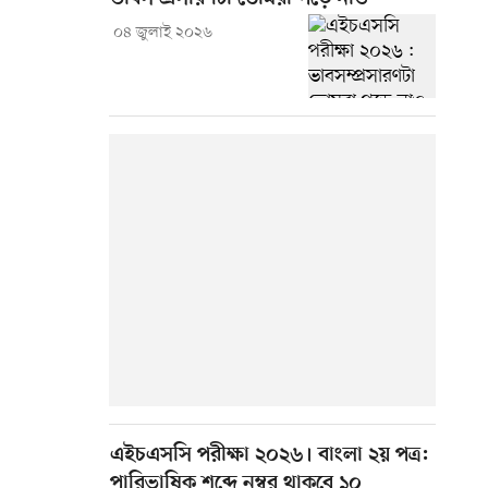
০৪ জুলাই ২০২৬
এইচএসসি পরীক্ষা ২০২৬। বাংলা ২য় পত্র:
পারিভাষিক শব্দে নম্বর থাকবে ১০