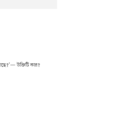
আছে?’— উক্তিটি কার?