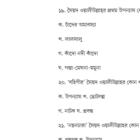
১৯. সৈয়দ ওয়ালীউল্লাহ্​র প্রথম উপন্যাস
ক. চাঁদের অমাবস্যা
খ. লালসালু
গ. কাঁদো নদী কাঁদো
ঘ. পদ্মা–মেঘনা–যমুনা
২০. ‘বহিপীর’ সৈয়দ ওয়ালীউল্লাহর কোন
ক. উপন্যাস খ. ছোটগল্প
গ. নাটক ঘ. প্রবন্ধ
২১. ‘নয়নচারা’ সৈয়দ ওয়ালীউল্লাহর কোন ধ
ক. গল্পগ্রন্থ খ. উপন্যাস