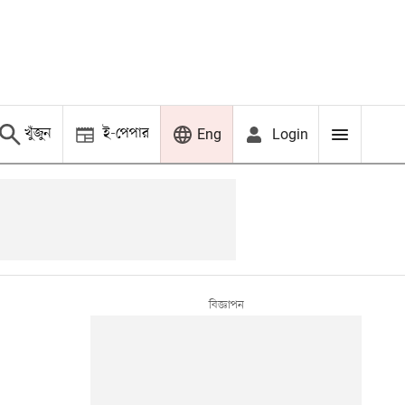
খুঁজুন
ই-পেপার
Login
Eng