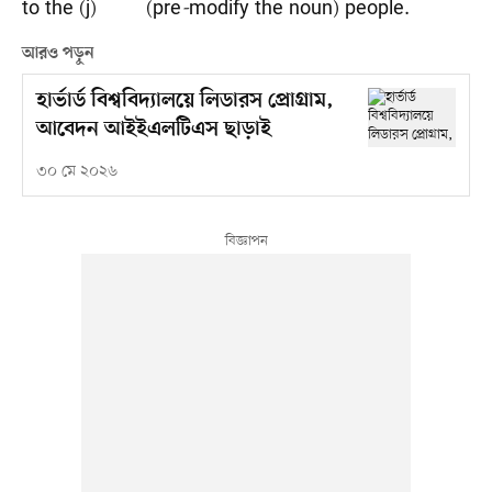
to the (j) (pre
-
modify the noun) people.
আরও পড়ুন
হার্ভার্ড বিশ্ববিদ্যালয়ে লিডারস প্রোগ্রাম,
আবেদন আইইএলটিএস ছাড়াই
৩০ মে ২০২৬