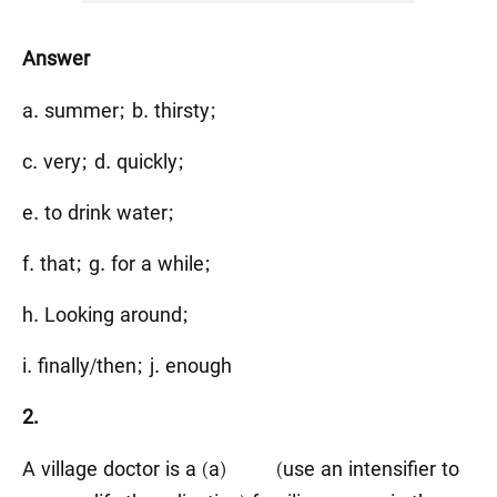
Answer
a. summer; b. thirsty;
c. very; d. quickly;
e. to drink water;
f. that; g. for a while;
h. Looking around;
i. finally/then; j. enough
2.
A village doctor is a (a) (use an intensifier to