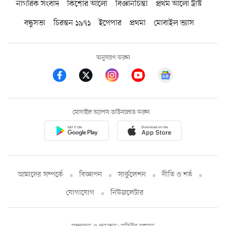
নাগরিক সংবাদ
কিশোর আলো
বিজ্ঞানচিন্তা
প্রথম আলো ট্রাস্ট
বন্ধুসভা
চিরন্তন ১৯৭১
ইপেপার
প্রথমা
মোবাইল ভ্যাস
অনুসরণ করুন
মোবাইল অ্যাপস ডাউনলোড করুন
আমাদের সম্পর্কে
বিজ্ঞাপন
সার্কুলেশন
নীতি ও শর্ত
যোগাযোগ
নিউজলেটার