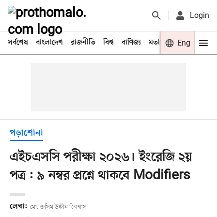
Login
সর্বশেষ
বাংলাদেশ
রাজনীতি
বিশ্ব
বাণিজ্য
মতামত
খেলা
Eng
বিনো
পড়াশোনা
এইচএসসি পরীক্ষা ২০২৬। ইংরেজি ২য়
পত্র : ৯ নম্বর প্রশ্নে থাকবে Modifiers
লেখা:
মো. জসিম উদ্দীন িবশ্বাস