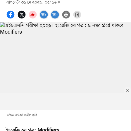
আপডেট: ৩১ মে ২০২৬, ০৫: ১৬
প্রথম আলো ফাইল ছবি
ইংরেজি ২য় পত্র: Modifiers