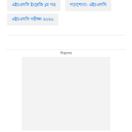
এইচএসসি ইংরেজি ১ম পত্র
পড়াশোনা: এইচএসসি
এইচএসসি পরীক্ষা ২০২৬