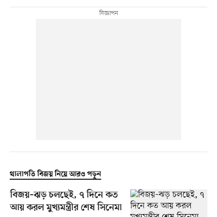
থালাপতি বিজয় নিয়ে আরও পড়ুন
বিজয়–ঝড় চলছেই, ৭ দিনে কত
আয় করল মুখ্যমন্ত্রীর শেষ সিনেমা