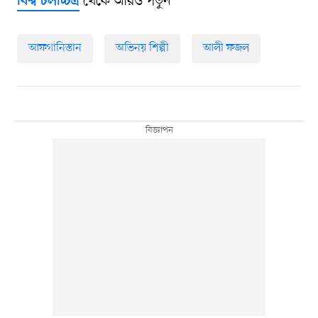
থেকে আরও পড়ুন
বিশ্ব চলচ্চিত্র
আফগানিস্তান
অভিনয় শিল্পী
আলী ফজল