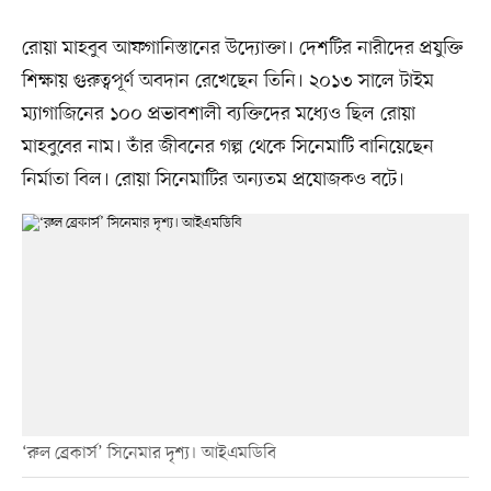
রোয়া মাহবুব আফগানিস্তানের উদ্যোক্তা। দেশটির নারীদের প্রযুক্তি
শিক্ষায় গুরুত্বপূর্ণ অবদান রেখেছেন তিনি। ২০১৩ সালে টাইম
ম্যাগাজিনের ১০০ প্রভাবশালী ব্যক্তিদের মধ্যেও ছিল রোয়া
মাহবুবের নাম। তাঁর জীবনের গল্প থেকে সিনেমাটি বানিয়েছেন
নির্মাতা বিল। রোয়া সিনেমাটির অন্যতম প্রযোজকও বটে।
‘রুল ব্রেকার্স’ সিনেমার দৃশ্য। আইএমডিবি