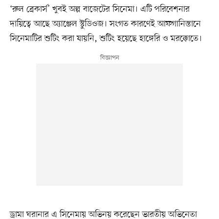
‘রুল ব্রেকার্স’ খুবই অল্প বাজেটের সিনেমা। এটি পরিবেশনার
দায়িত্বে আছে অ্যাঞ্জেল স্টুডিওজ। সংগত কারণেই আফগানিস্তানে
সিনেমাটির শুটিং করা যায়নি, শুটিং হয়েছে হাঙ্গেরি ও মরক্কোতে।
ড্রামা ঘরানার এ সিনেমায় অভিনয় করেছেন ভারতীয় অভিনেতা