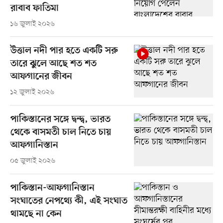
রাবাব ফাতিমা
১৬ জুলাই ২০২৬
উত্তাল নদী পার হতে একটি সরু
তারে ঝুলে আছে শত শত
আফগানের জীবন
১২ জুলাই ২০২৬
পাকিস্তানের সঙ্গে দ্বন্দ্ব, ভারত
থেকে বাসমতী চাল নিতে চায়
আফগানিস্তান
০৫ জুলাই ২০২৬
পাকিস্তান-আফগানিস্তান
সংঘাতের নেপথ্যে কী, এই সংঘাত
থামছে না কেন