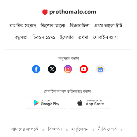
নাগরিক সংবাদ
কিশোর আলো
বিজ্ঞানচিন্তা
প্রথম আলো ট্রাস্ট
বন্ধুসভা
চিরন্তন ১৯৭১
ইপেপার
প্রথমা
মোবাইল ভ্যাস
অনুসরণ করুন
মোবাইল অ্যাপস ডাউনলোড করুন
আমাদের সম্পর্কে
বিজ্ঞাপন
সার্কুলেশন
নীতি ও শর্ত