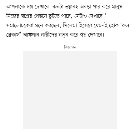
আপনাকে স্বপ্ন দেখাবে। কতটা ভয়াবহ অবস্থা পার করে মানুষ
নিজের স্বপ্নের পেছনে ছুটতে পারে; সেটাও দেখাবে।’
সমালোচকেরা মনে করছেন, সিনেমা হিসেবে যেমনই হোক ‘রুল
ব্রেকার্স’ আফগান নারীদের নতুন করে স্বপ্ন দেখাবে।