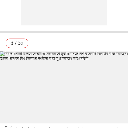
৫ / ১০