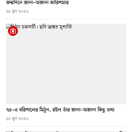
জন্মদিনে জানা–অজানা কারিশমার
২৫ জুন ২০২৬
৭৫–এ বরিশালের মিঠুন, রইল তাঁর জানা–অজানা কিছু তথ্য
১৬ জুন ২০২৬