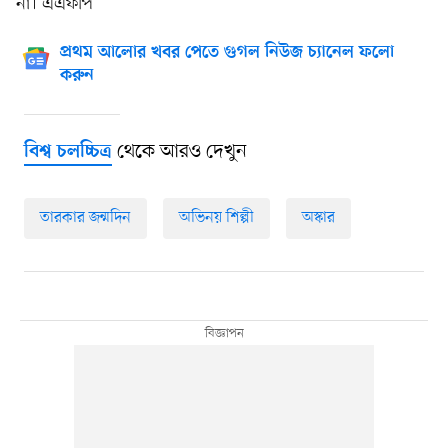
না। এএফপি
প্রথম আলোর খবর পেতে গুগল নিউজ চ্যানেল ফলো
করুন
থেকে আরও দেখুন
বিশ্ব চলচ্চিত্র
তারকার জন্মদিন
অভিনয় শিল্পী
অস্কার