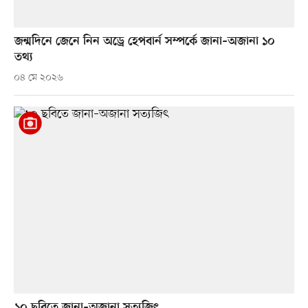
জন্মদিনে জেনে নিন অড্রে হেপবার্ন সম্পর্কে জানা–অজানা ১০
তথ্য
০৪ মে ২০২৬
১০ ছবিতে জানা–অজানা সত্যজিৎ