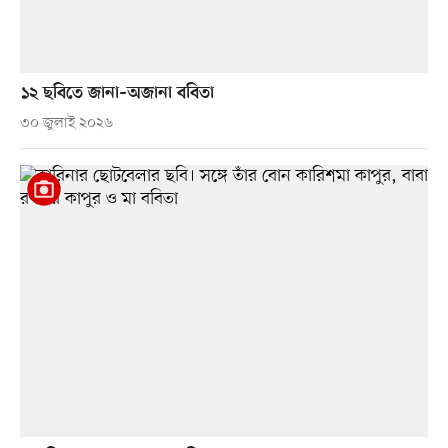
১২ ছবিতে জানা–অজানা ববিতা
৩০ জুলাই ২০২৬