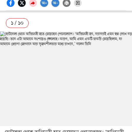
১ / ১০