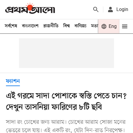
Login
সর্বশেষ
বাংলাদেশ
রাজনীতি
বিশ্ব
বাণিজ্য
মতামত
খেলা
Eng
বিনো
ফ্যাশন
এই গরমে সাদা পোশাকে স্বস্তি পেতে চান?
দেখুন তাসনিয়া ফারিণের ৮টি ছবি
সাদা রং চোখের জন্য আরাম। চোখের আরাম সোজা মনের
ভেতরে চলে যায়। এই একটি রং, যেটা দিন-রাত নিরপেক্ষ।