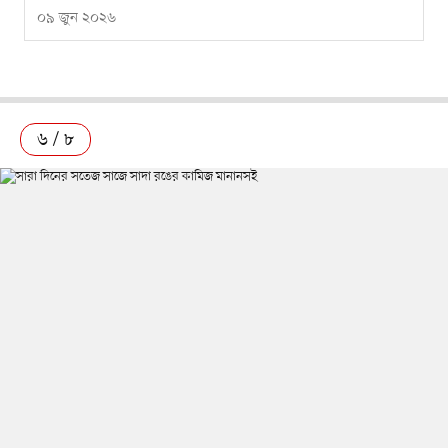
০৯ জুন ২০২৬
৬ / ৮