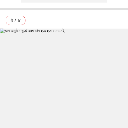
২ / ৮