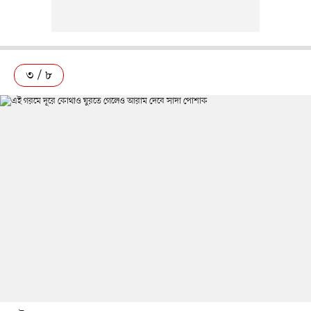
৩ / ৮