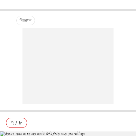
৭ / ৮