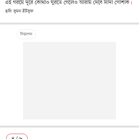
এই গরমে দূরে কোথাও ঘুরতে গেলেও আরাম দেবে সাদা পোশাক
ছবি: সুমন ইউসুফ
৪ / ৮