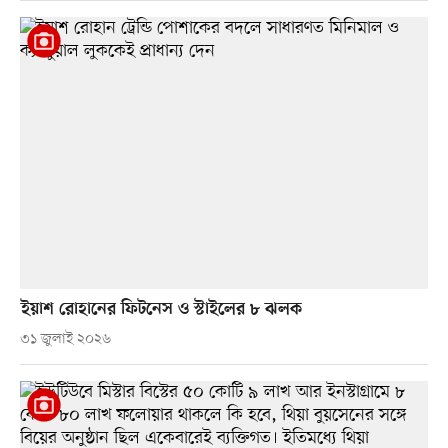
ইয়াশ রোহানের ফিটনেস ও স্টাইলের ৮ ঝলক
৩১ জুলাই ২০২৬