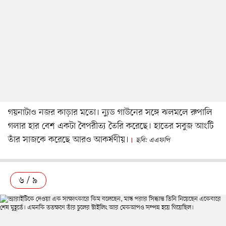
গয়নাটাও নজর কাড়ার মতো। ন্যুড গাউনের সঙ্গে ঝলমলে রুপালি
গলার হার বেশ একটা বৈপরীত্য তৈরি করেছে। হাতের সবুজ আংটি
তাঁর সাজকে করেছে আরও আকর্ষণীয়।
ছবি: এএফপি
৬ / ৯