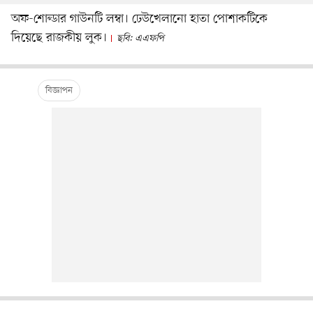
অফ-শোল্ডার গাউনটি লম্বা। ঢেউখেলানো হাতা পোশাকটিকে
দিয়েছে রাজকীয় লুক।
ছবি: এএফপি