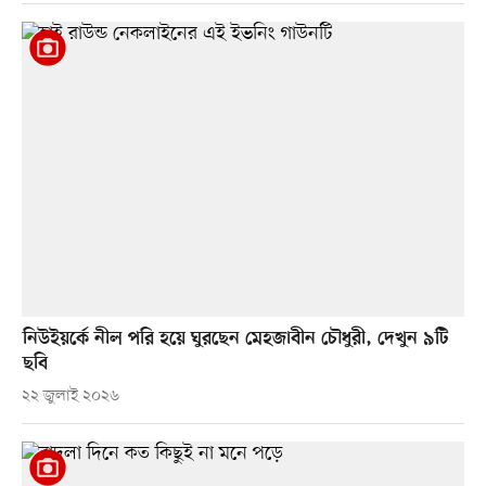
নিউইয়র্কে নীল পরি হয়ে ঘুরছেন মেহজাবীন চৌধুরী, দেখুন ৯টি
ছবি
২২ জুলাই ২০২৬