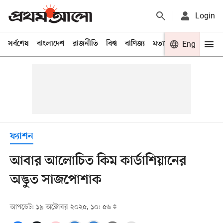
Login
সর্বশেষ
বাংলাদেশ
রাজনীতি
বিশ্ব
বাণিজ্য
মতামত
খেলা
Eng
বিনো
ফ্যাশন
আবার আলোচিত কিম কার্ডাশিয়ানের
অদ্ভুত সাজপোশাক
আপডেট: ১৯ অক্টোবর ২০২৫, ১০: ৫৬