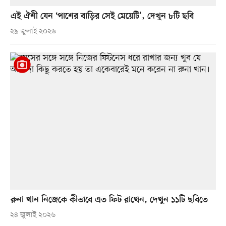
এই ঐশী যেন ‘পাশের বাড়ির সেই মেয়েটি’, দেখুন ৮টি ছবি
২৯ জুলাই ২০২৬
রুনা খান নিজেকে কীভাবে এত ফিট রাখেন, দেখুন ১১টি ছবিতে
২৪ জুলাই ২০২৬