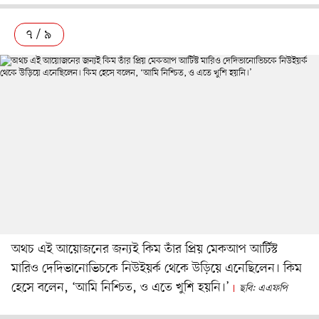
৭ / ৯
অথচ এই আয়োজনের জন্যই কিম তাঁর প্রিয় মেকআপ আর্টিস্ট
মারিও দেদিভানোভিচকে নিউইয়র্ক থেকে উড়িয়ে এনেছিলেন। কিম
হেসে বলেন, ‘আমি নিশ্চিত, ও এতে খুশি হয়নি।’
ছবি: এএফপি