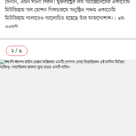
দেননি, এমন ঘটনা বিরল। যুক্তরাষ্ট্রের লস অ্যাঞ্জেলেসের একাডেমি
মিউজিয়াম অব মোশন পিকচারসে অনুষ্ঠিত পঞ্চম একাডেমি
মিউজিয়াম গালাতেও আলোচিত হয়েছে তাঁর সাজপোশাক।
ছবি:
এএফপি
২ / ৯