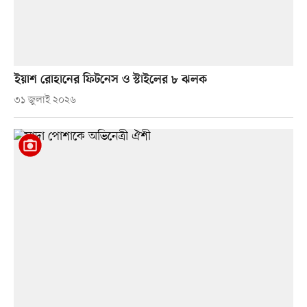
ইয়াশ রোহানের ফিটনেস ও স্টাইলের ৮ ঝলক
৩১ জুলাই ২০২৬