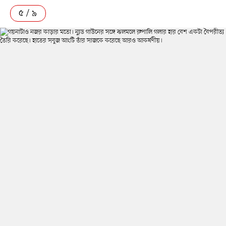
৫ / ৯