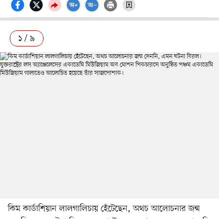
১ / ৯
কিম কার্ডাশিয়ান লালগালিচায় হেঁটেছেন, অথচ আলোচনার জন্ম