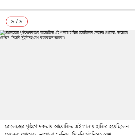
৯ / ৯
রোলেক্সের পৃষ্ঠপোষকতায় আয়োজিত এই গালায় হাজির হয়েছিলেন
সেলেনা গোমেজ, ভায়োলা ডেভিস, সিডনি সুইনিসহ বেশ