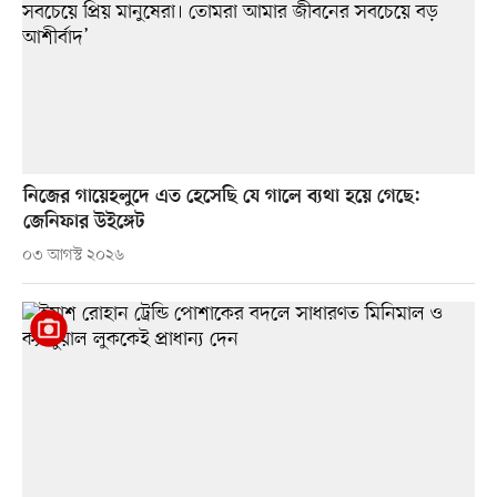
নিজের গায়েহলুদে এত হেসেছি যে গালে ব্যথা হয়ে গেছে:
জেনিফার উইঙ্গেট
০৩ আগস্ট ২০২৬