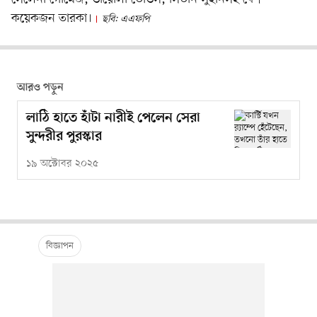
কয়েকজন তারকা।
ছবি: এএফপি
আরও পড়ুন
লাঠি হাতে হাঁটা নারীই পেলেন সেরা
সুন্দরীর পুরস্কার
১৯ অক্টোবর ২০২৫