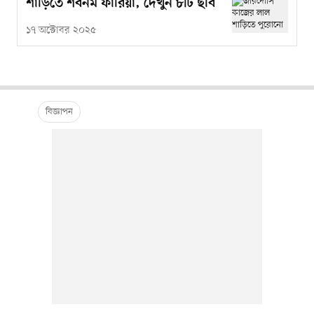
শাড়িতে শবনম ফারিয়া, দেখুন ৮টি ছবি
১৭ অক্টোবর ২০২৫