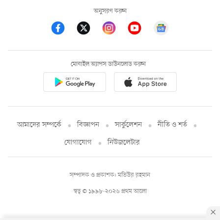
অনুসরণ করুন
মোবাইল অ্যাপস ডাউনলোড করুন
আমাদের সম্পর্কে
বিজ্ঞাপন
সার্কুলেশন
নীতি ও শর্ত
যোগাযোগ
নিউজলেটার
সম্পাদক ও প্রকাশক: মতিউর রহমান
স্বত্ব © ১৯৯৮-২০২৬ প্রথম আলো