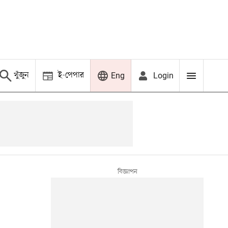
খুঁজুন
ই-পেপার
Login
Eng