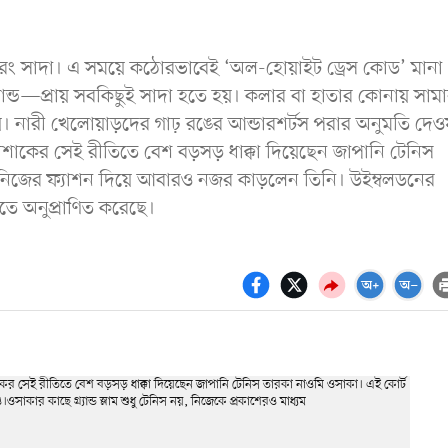
 রং সাদা। এ সময়ে কঠোরভাবেই ‘অল-হোয়াইট ড্রেস কোড’ মানা
ান্ড—প্রায় সবকিছুই সাদা হতে হয়। কলার বা হাতার কোনায় সামান
ি নয়। নারী খেলোয়াড়দের গাঢ় রঙের আন্ডারশর্টস পরার অনুমতি দেও
কের সেই রীতিতে বেশ বড়সড় ধাক্কা দিয়েছেন জাপানি টেনিস
ই নিজের ফ্যাশন দিয়ে আবারও নজর কাড়লেন তিনি। উইম্বলডনের
তে অনুপ্রাণিত করেছে।