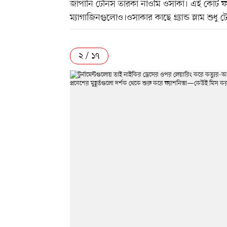
জাপানি টেনিস তারকা নাওমি ওসাকা। এই কোর্ট ফ্
ম্যাগাজিনগুলোও।ওসাকার কাছে গ্র্যান্ড স্লাম শুধ
২ / ১৭