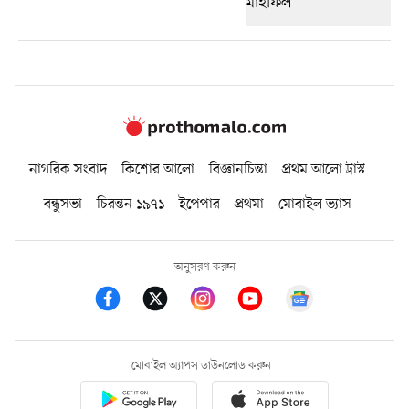
নাগরিক সংবাদ
কিশোর আলো
বিজ্ঞানচিন্তা
প্রথম আলো ট্রাস্ট
বন্ধুসভা
চিরন্তন ১৯৭১
ইপেপার
প্রথমা
মোবাইল ভ্যাস
অনুসরণ করুন
মোবাইল অ্যাপস ডাউনলোড করুন