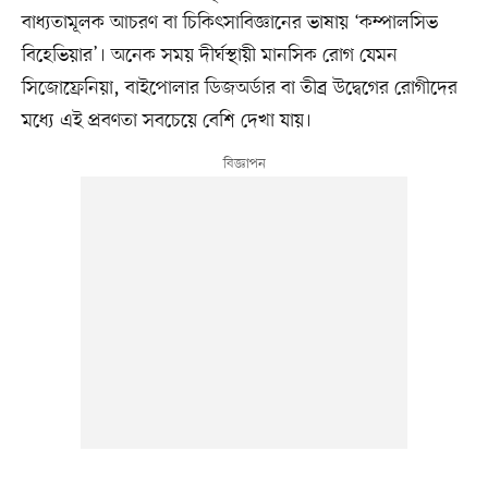
বাধ্যতামূলক আচরণ বা চিকিৎসাবিজ্ঞানের ভাষায় ‘কম্পালসিভ
বিহেভিয়ার’। অনেক সময় দীর্ঘস্থায়ী মানসিক রোগ যেমন
সিজোফ্রেনিয়া, বাইপোলার ডিজঅর্ডার বা তীব্র উদ্বেগের রোগীদের
মধ্যে এই প্রবণতা সবচেয়ে বেশি দেখা যায়।