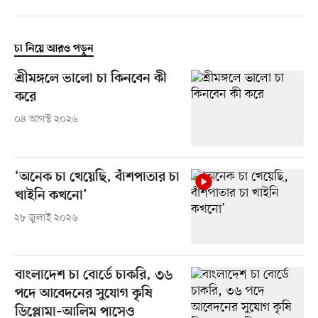
চা নিয়ে আরও পড়ুন
শ্রীমঙ্গলে ভালো চা কিনবেন কী
করে
০৪ আগস্ট ২০২৬
‘অনেক চা খেয়েছি, বাঁশপাতার চা
খাইনি কখনো’
২৮ জুলাই ২০২৬
বাংলাদেশ চা বোর্ডে চাকরি, ৩৬
পদে আবেদনের সুযোগ কৃষি
ডিপ্লোমা–আলিম পাসেও