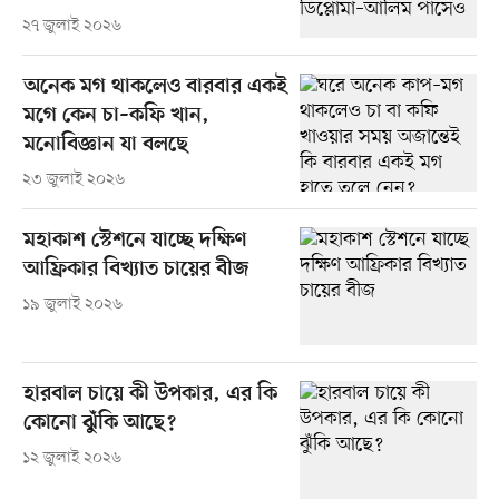
২৭ জুলাই ২০২৬
অনেক মগ থাকলেও বারবার একই
মগে কেন চা–কফি খান,
মনোবিজ্ঞান যা বলছে
২৩ জুলাই ২০২৬
মহাকাশ স্টেশনে যাচ্ছে দক্ষিণ
আফ্রিকার বিখ্যাত চায়ের বীজ
১৯ জুলাই ২০২৬
হারবাল চায়ে কী উপকার, এর কি
কোনো ঝুঁকি আছে?
১২ জুলাই ২০২৬