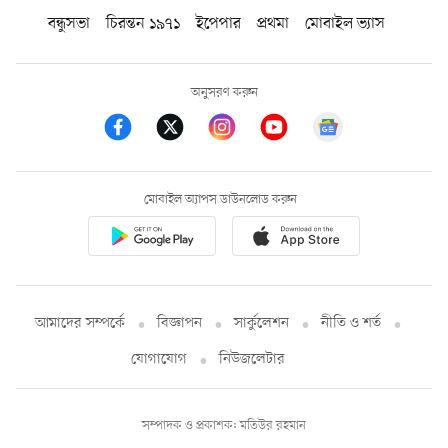
বন্ধুসভা
চিরন্তন ১৯৭১
ইপেপার
প্রথমা
মোবাইল ভ্যাস
অনুসরণ করুন
মোবাইল অ্যাপস ডাউনলোড করুন
আমাদের সম্পর্কে
বিজ্ঞাপন
সার্কুলেশন
নীতি ও শর্ত
যোগাযোগ
নিউজলেটার
সম্পাদক ও প্রকাশক: মতিউর রহমান