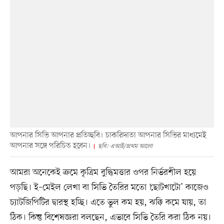
আপনার সিভি আপনার প্রতিচ্ছবি। চাকরিদাতা আপনার সিভির মাধ্যমেই
আপনার সঙ্গে পরিচিত হবেন।
ছবি: এআই/প্রথম আলো
আমরা অনেকেই ক্রমে কৃত্রিম বুদ্ধিমত্তার ওপর নির্ভরশীল হয়ে
পড়ছি। ই–মেইল লেখা বা সিভি তৈরির মতো ‘ছোটখাটো’ কাজেও
চ্যাটজিপিটির দ্বারস্থ হচ্ছি। এতে ভুল কম হয়, ঝক্কি কমে যায়, তা
ঠিক। কিন্তু বিশেষজ্ঞরা বলছেন, এভাবে সিভি তৈরি করা ঠিক নয়।