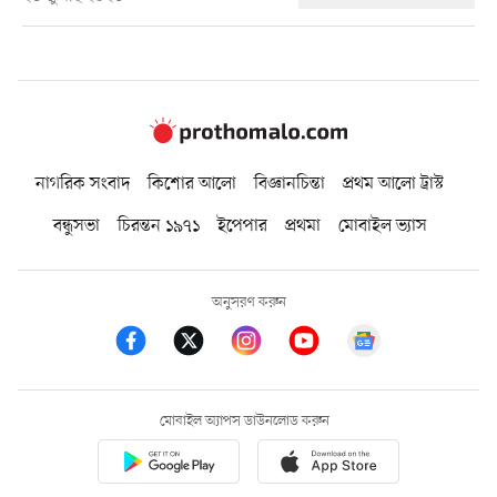
নাগরিক সংবাদ
কিশোর আলো
বিজ্ঞানচিন্তা
প্রথম আলো ট্রাস্ট
বন্ধুসভা
চিরন্তন ১৯৭১
ইপেপার
প্রথমা
মোবাইল ভ্যাস
অনুসরণ করুন
মোবাইল অ্যাপস ডাউনলোড করুন