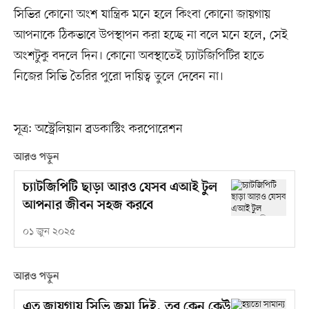
সিভির কোনো অংশ যান্ত্রিক মনে হলে কিংবা কোনো জায়গায়
আপনাকে ঠিকভাবে উপস্থাপন করা হচ্ছে না বলে মনে হলে, সেই
অংশটুকু বদলে দিন। কোনো অবস্থাতেই চ্যাটজিপিটির হাতে
নিজের সিভি তৈরির পুরো দায়িত্ব তুলে দেবেন না।
সূত্র: অস্ট্রেলিয়ান ব্রডকাস্টিং করপোরেশন
আরও পড়ুন
চ্যাটজিপিটি ছাড়া আরও যেসব এআই টুল
আপনার জীবন সহজ করবে
০১ জুন ২০২৫
আরও পড়ুন
এত জায়গায় সিভি জমা দিই, তবু কেন কেউ