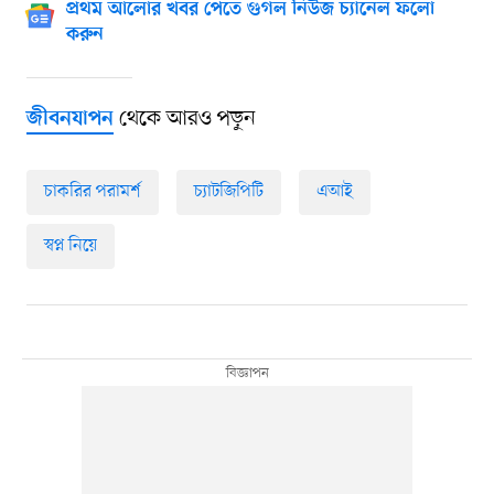
প্রথম আলোর খবর পেতে গুগল নিউজ চ্যানেল ফলো
করুন
থেকে আরও পড়ুন
জীবনযাপন
চাকরির পরামর্শ
চ্যাটজিপিটি
এআই
স্বপ্ন নিয়ে