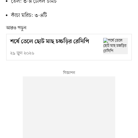
তেল: ৩-৪ টেবিল চামচ
কাঁচা মরিচ: ৩-৪টি
আরও পড়ুন
শর্ষে তেলে ছোট মাছ চচ্চড়ির রেসিপি
২৯ জুন ২০২৬