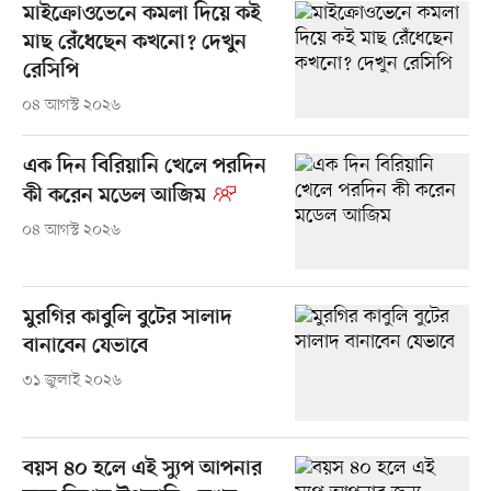
মাইক্রোওভেনে কমলা দিয়ে কই
মাছ রেঁধেছেন কখনো? দেখুন
রেসিপি
০৪ আগস্ট ২০২৬
এক দিন বিরিয়ানি খেলে পরদিন
কী করেন মডেল আজিম
০৪ আগস্ট ২০২৬
মুরগির কাবুলি বুটের সালাদ
বানাবেন যেভাবে
৩১ জুলাই ২০২৬
বয়স ৪০ হলে এই স্যুপ আপনার