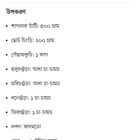
উপকরণ
শাপলার ডাঁটি: ৫০০ গ্রাম
ছোট চিংড়ি: ২০০ গ্রাম
পেঁয়াজকুচি: ১ কাপ
হলুদগুঁড়া: আধা চা-চামচ
মরিচগুঁড়া: আধা চা-চামচ
ধনেগুঁড়া: ১ চা-চামচ
জিরাগুঁড়া: ১ চা-চামচ
লবণ: স্বাদমতো