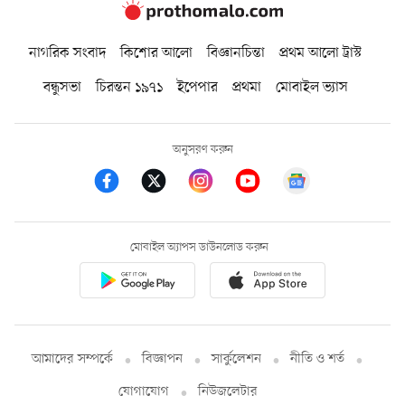
নাগরিক সংবাদ
কিশোর আলো
বিজ্ঞানচিন্তা
প্রথম আলো ট্রাস্ট
বন্ধুসভা
চিরন্তন ১৯৭১
ইপেপার
প্রথমা
মোবাইল ভ্যাস
অনুসরণ করুন
মোবাইল অ্যাপস ডাউনলোড করুন
আমাদের সম্পর্কে
বিজ্ঞাপন
সার্কুলেশন
নীতি ও শর্ত
যোগাযোগ
নিউজলেটার