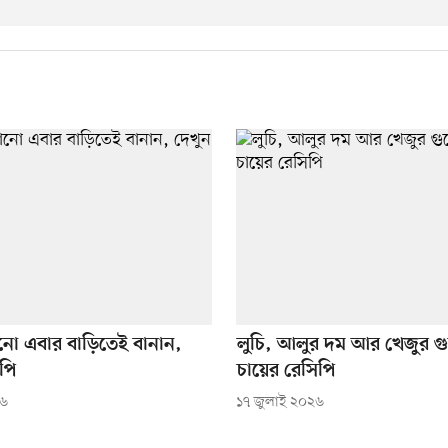
নো এবার বাড়িতেই বানান,
লুচি, আলুর দম আর খেজুর গু
পি
চায়ের রেসিপি
২৬
১৭ জুলাই ২০২৬