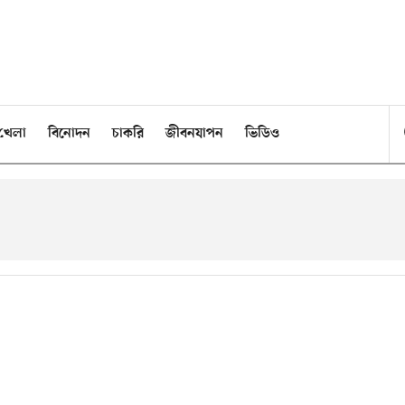
খেলা
বিনোদন
চাকরি
জীবনযাপন
ভিডিও