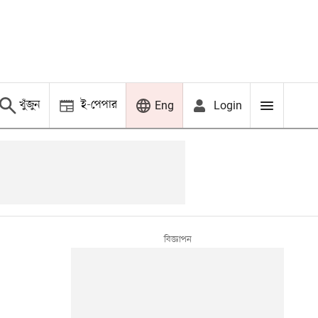
খুঁজুন
ই-পেপার
Login
Eng