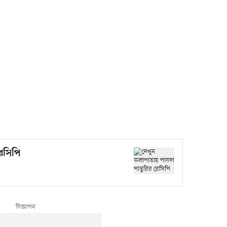
েসিপি