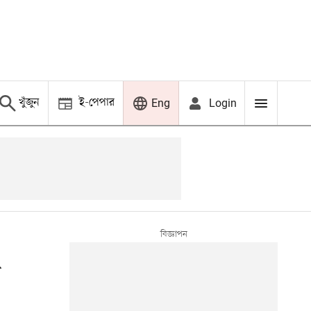
খুঁজুন
ই-পেপার
Login
Eng
া