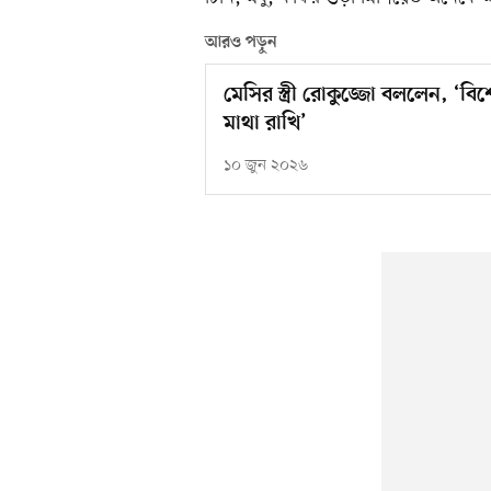
আরও পড়ুন
মেসির স্ত্রী রোকুজ্জো বললেন, ‘বি
মাথা রাখি’
১০ জুন ২০২৬