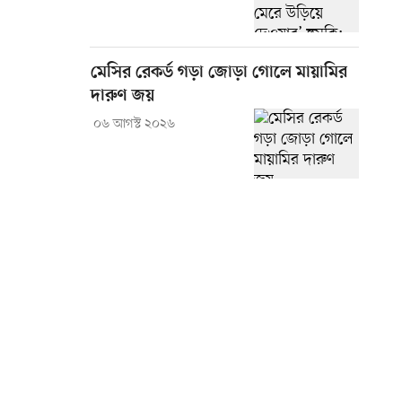
মেসির রেকর্ড গড়া জোড়া গোলে মায়ামির
দারুণ জয়
০৬ আগস্ট ২০২৬