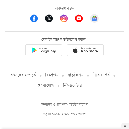
অনুসরণ করুন
মোবাইল অ্যাপস ডাউনলোড করুন
আমাদের সম্পর্কে
বিজ্ঞাপন
সার্কুলেশন
নীতি ও শর্ত
যোগাযোগ
নিউজলেটার
সম্পাদক ও প্রকাশক: মতিউর রহমান
স্বত্ব © ১৯৯৮-২০২৬ প্রথম আলো