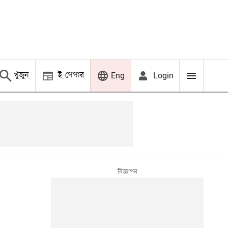
খুঁজুন
ই-পেপার
Login
Eng