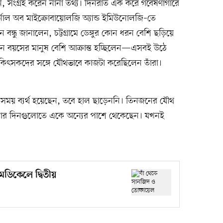
, সংগ্রহ করেন নানা তথ্য। দিনরাত এক করে গবেষণাগারে
র্নাল অব মাইক্রোবায়োলজি অ্যান্ড ইমিউনোলজি–তে
ন বন্ধু জানালেন, চট্টগ্রামে ডেঙ্গুর কোন ধরন বেশি ছড়িয়ে
োন বয়সের মানুষ বেশি আক্রান্ত হচ্ছিলেন—এসবই উঠে
কিৎসকদের সঙ্গে যৌথভাবে কাজটা করেছিলেন তাঁরা।
েক সময় ব্যর্থ হয়েছেন, তবে হাল ছাড়েননি। তিনজনের যৌথ
তাশার দিনগুলোতে একে অন্যের পাশে থেকেছেন। যখনই
েডিকেলে দ্বিতীয়