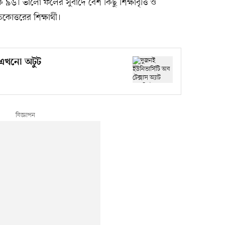
ক ৯৬। ভালো ফলের সুবাদে বেশ কিছু শিক্ষাবৃত্তি ও
কোত্তরের শিক্ষার্থী।
ব এখনো অটুট