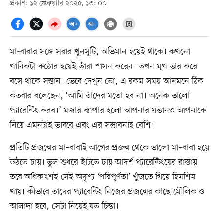
প্রকাশ: ১২ ফেব্রুয়ারি ২০২৫, ১৩: ০০
মা-বাবার সঙ্গে সবার খুনসুটি, অভিমান হয়েই থাকে। কখনো
খানিকটা কঠোর হয়েই তাঁরা শাসন করেন। তখন মুখ ভার করে
বসে থাকে সন্তান। ভেবে দেখুন তো, এ রকম সময় আনমনে ঠিক
কতবার বলেছেন, ‘আমি তাঁদের মতো হব না। অনেক ভালো
প্যারেন্টিং করব।’ মজার ব্যাপার হলো আপনার সন্তানও আপনাকে
নিয়ে এমনটাই ভাববে এবং এর সম্ভাবনাই বেশি।
প্রতিটি প্রজন্মের মা–বাবাই আগের প্রজন্ম থেকে ভালো মা–বাবা হয়ে
উঠতে চায়। ভুল শুধরে হাঁটতে চায় আদর্শ প্যারেন্টিংয়ের রাস্তায়।
তবে অধিকাংশই সেই অদৃশ্য ‘পরিপূর্ণতা’ খুঁজতে গিয়ে হিমশিম
খায়। কীভাবে তাদের প্যারেন্টিং নিজের প্রজন্মের কাছে মৌলিক ও
আলাদা হবে, সেটা নিয়েই যত চিন্তা।