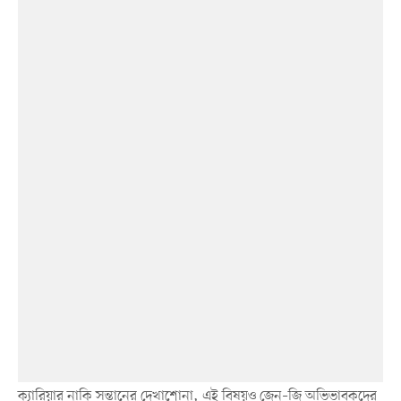
ক্যারিয়ার নাকি সন্তানের দেখাশোনা, এই বিষয়ও জেন–জি অভিভাবকদের