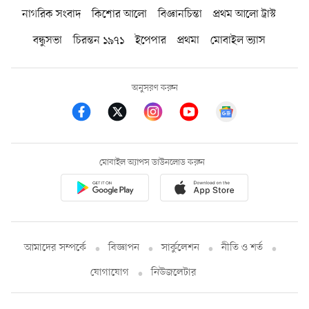
নাগরিক সংবাদ
কিশোর আলো
বিজ্ঞানচিন্তা
প্রথম আলো ট্রাস্ট
বন্ধুসভা
চিরন্তন ১৯৭১
ইপেপার
প্রথমা
মোবাইল ভ্যাস
অনুসরণ করুন
মোবাইল অ্যাপস ডাউনলোড করুন
আমাদের সম্পর্কে
বিজ্ঞাপন
সার্কুলেশন
নীতি ও শর্ত
যোগাযোগ
নিউজলেটার