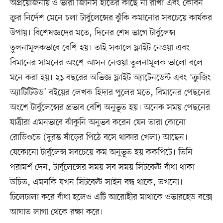
অপ্রয়োজনীয় ও ভারী জিনিস হাতের কাছে না রাখা এবং কেবিন
ক্রুর নির্দেশ মেনে চলা টার্বুলেন্সের ঝুঁকি কমানোর সবচেয়ে কার্যকর
উপায়। বিশেষজ্ঞদের মতে, দিনের শেষ ভাগে টার্বুলেন্স
তুলনামূলকভাবে বেশি হয়। তাই সকালে ফ্লাইট নেওয়া এবং
বিমানের সামনের অংশে আসন নেওয়া তুলনামূলক ভালো বলে
মনে করা হয়। ২১ বছরের অভিজ্ঞ ফ্লাইট অ্যাটেনডেন্ট এবং ‘ক্রুজিং
অ্যাটিটিউড’ বইয়ের লেখক হিদার পুলের মতে, বিমানের পেছনের
অংশে টার্বুলেন্সের প্রভাব বেশি অনুভূত হয়। অনেক সময় পেছনের
যাত্রীরা এমনভাবে ঝাঁকুনি অনুভব করেন যেন তারা কোনো
রোডিওতে (দুরন্ত ষাঁড়ের পিঠে বসে থাকার খেলা) আছেন।
যেকোনো টার্বুলেন্স সবচেয়ে কম অনুভূত হয় ককপিটে। তিনি
পরামর্শ দেন, টার্বুলেন্সের সময় সব সময় সিটবেল্ট বাঁধা থাকা
উচিত, এমনকি যখন সিটবেল্ট সাইন বন্ধ থাকে, তখনো।
ঢিলেঢালা করে বাঁধা হলেও এটি আরোহীর মাথাকে ওভারহেড বক্সে
আঘাত লাগা থেকে রক্ষা করে।