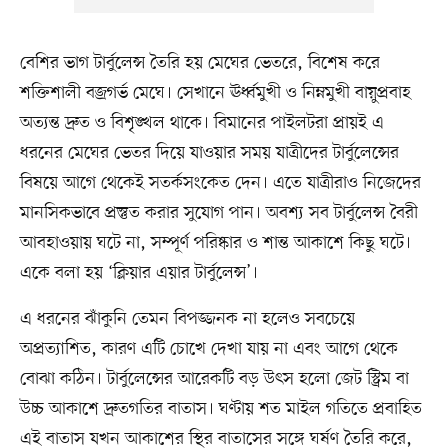
বেশির ভাগ টার্বুলেন্স তৈরি হয় মেঘের ভেতরে, বিশেষ করে
শক্তিশালী বজ্রগর্ভ মেঘে। সেখানে ঊর্ধ্বমুখী ও নিম্নমুখী বায়ুপ্রবাহ
অত্যন্ত দ্রুত ও বিশৃঙ্খল থাকে। বিমানের পাইলটরা প্রায়ই এ
ধরনের মেঘের ভেতর দিয়ে যাওয়ার সময় যাত্রীদের টার্বুলেন্সের
বিষয়ে আগে থেকেই সতর্কসংকেত দেন। এতে যাত্রীরাও নিজেদের
মানসিকভাবে প্রস্তুত করার সুযোগ পান। অবশ্য সব টার্বুলেন্স বৈরী
আবহাওয়ায় ঘটে না, সম্পূর্ণ পরিষ্কার ও শান্ত আকাশে কিছু ঘটে।
একে বলা হয় ‘ক্লিয়ার এয়ার টার্বুলেন্স’।
এ ধরনের ঝাঁকুনি তেমন বিপজ্জনক না হলেও সবচেয়ে
অপ্রত্যাশিত, কারণ এটি চোখে দেখা যায় না এবং আগে থেকে
বোঝা কঠিন। টার্বুলেন্সের আরেকটি বড় উৎস হলো জেট স্ট্রিম বা
উচ্চ আকাশে দ্রুতগতির বাতাস। ঘণ্টায় শত মাইল গতিতে প্রবাহিত
এই বাতাস যখন আকাশের স্থির বাতাসের সঙ্গে ঘর্ষণ তৈরি করে,