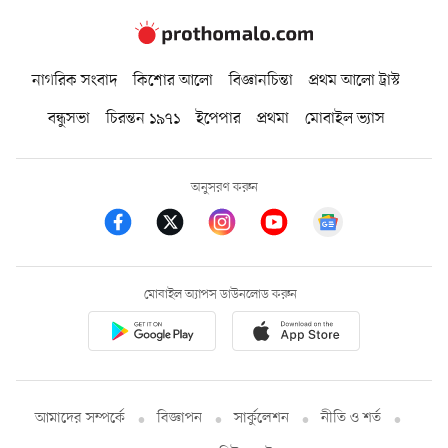
নাগরিক সংবাদ
কিশোর আলো
বিজ্ঞানচিন্তা
প্রথম আলো ট্রাস্ট
বন্ধুসভা
চিরন্তন ১৯৭১
ইপেপার
প্রথমা
মোবাইল ভ্যাস
অনুসরণ করুন
মোবাইল অ্যাপস ডাউনলোড করুন
আমাদের সম্পর্কে
বিজ্ঞাপন
সার্কুলেশন
নীতি ও শর্ত