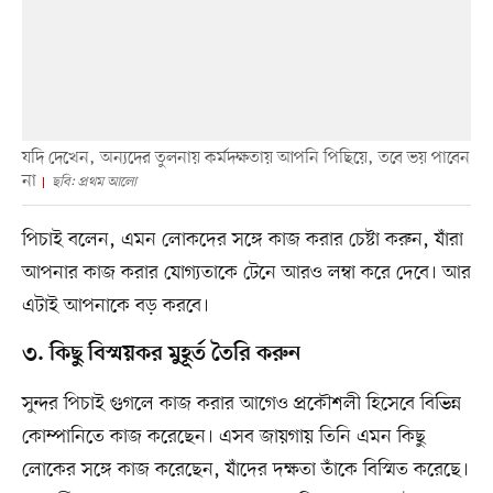
যদি দেখেন, অন্যদের তুলনায় কর্মদক্ষতায় আপনি পিছিয়ে, তবে ভয় পাবেন
না
ছবি: প্রথম আলো
পিচাই বলেন, এমন লোকদের সঙ্গে কাজ করার চেষ্টা করুন, যাঁরা
আপনার কাজ করার যোগ্যতাকে টেনে আরও লম্বা করে দেবে। আর
এটাই আপনাকে বড় করবে।
৩. কিছু বিস্ময়কর মুহূর্ত তৈরি করুন
সুন্দর পিচাই গুগলে কাজ করার আগেও প্রকৌশলী হিসেবে বিভিন্ন
কোম্পানিতে কাজ করেছেন। এসব জায়গায় তিনি এমন কিছু
লোকের সঙ্গে কাজ করেছেন, যাঁদের দক্ষতা তাঁকে বিস্মিত করেছে।