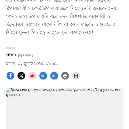
ক্যারিয়ারে সফল কে না হতে চায়? কিন্তু সফল হওয়ার
উপায়টা কী? কেউ উপায় বাতলে দিলে সেটা শুনবেনই–বা
কেন? তবে উপায় যদি বলে দেন বিশ্বখ্যাত ব্যবসায়ী ও
উদ্যোক্তা ওয়ারেন বাফেট কিংবা অ্যালফাবেট ও গুগলের
সিইও সুন্দর পিচাই? তাহলে তো কথাই নেই!
লেখা:
রঞ্জু খন্দকার
প্রকাশ: ৩১ জুলাই ২০২৫, ০৮: ৫৯