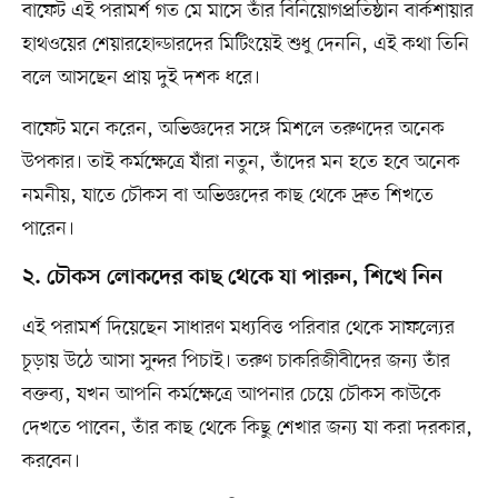
বাফেট এই পরামর্শ গত মে মাসে তাঁর বিনিয়োগপ্রতিষ্ঠান বার্কশায়ার
হাথওয়ের শেয়ারহোল্ডারদের মিটিংয়েই শুধু দেননি, এই কথা তিনি
বলে আসছেন প্রায় দুই দশক ধরে।
বাফেট মনে করেন, অভিজ্ঞদের সঙ্গে মিশলে তরুণদের অনেক
উপকার। তাই কর্মক্ষেত্রে যাঁরা নতুন, তাঁদের মন হতে হবে অনেক
নমনীয়, যাতে চৌকস বা অভিজ্ঞদের কাছ থেকে দ্রুত শিখতে
পারেন।
২. চৌকস লোকদের কাছ থেকে যা পারুন, শিখে নিন
এই পরামর্শ দিয়েছেন সাধারণ মধ্যবিত্ত পরিবার থেকে সাফল্যের
চূড়ায় উঠে আসা সুন্দর পিচাই। তরুণ চাকরিজীবীদের জন্য তাঁর
বক্তব্য, যখন আপনি কর্মক্ষেত্রে আপনার চেয়ে চৌকস কাউকে
দেখতে পাবেন, তাঁর কাছ থেকে কিছু শেখার জন্য যা করা দরকার,
করবেন।