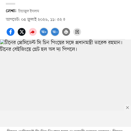
লেখা:
রিয়াজুল ইসলাম
আপডেট: ০৫ জুলাই ২০২৬, ১১: ৩২