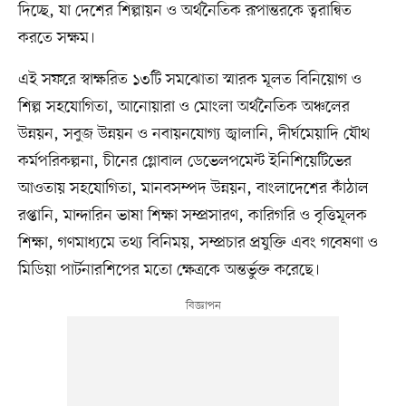
দিচ্ছে, যা দেশের শিল্পায়ন ও অর্থনৈতিক রূপান্তরকে ত্বরান্বিত
করতে সক্ষম।
এই সফরে স্বাক্ষরিত ১৩টি সমঝোতা স্মারক মূলত বিনিয়োগ ও
শিল্প সহযোগিতা, আনোয়ারা ও মোংলা অর্থনৈতিক অঞ্চলের
উন্নয়ন, সবুজ উন্নয়ন ও নবায়নযোগ্য জ্বালানি, দীর্ঘমেয়াদি যৌথ
কর্মপরিকল্পনা, চীনের গ্লোবাল ডেভেলপমেন্ট ইনিশিয়েটিভের
আওতায় সহযোগিতা, মানবসম্পদ উন্নয়ন, বাংলাদেশের কাঁঠাল
রপ্তানি, মান্দারিন ভাষা শিক্ষা সম্প্রসারণ, কারিগরি ও বৃত্তিমূলক
শিক্ষা, গণমাধ্যমে তথ্য বিনিময়, সম্প্রচার প্রযুক্তি এবং গবেষণা ও
মিডিয়া পার্টনারশিপের মতো ক্ষেত্রকে অন্তর্ভুক্ত করেছে।