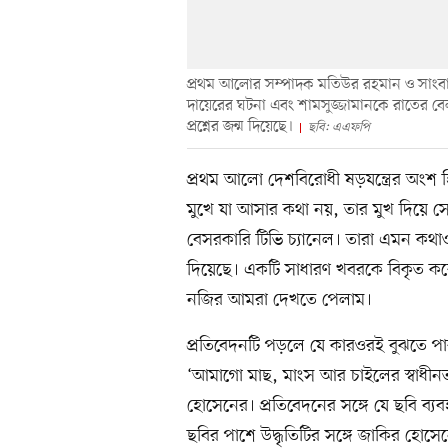
প্রথম আলোর সম্পাদক মতিউর রহমান ও সাংবাদি
দায়েরের ঘটনা এবং শামসুজ্জামানকে রাতের ব
প্রশ্নের জন্ম দিয়েছে।
ছবি: এএফপি
প্রথম আলো দেশবিরোধী ষড়যন্ত্রের অংশ হ
মুখে যা আসার কথা নয়, তার মুখ দিয়ে স
বেসরকারি টিভি চ্যানেল। তারা এমন কথা
দিয়েছে। একটি সাধারণ খবরকে বিকৃত করে
নজির আমরা দেখতে পেলাম।
প্রতিবেদনটি পড়লে যে কারওরই বুঝতে পা
‘আমাগো মাছ, মাংস আর চাইলের স্বাধীন
হোসেনের। প্রতিবেদনের সঙ্গে যে ছবি ব্য
ছবির পাশে উদ্ধৃতিটির সঙ্গে জাকির হোসে