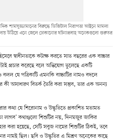
ক শামসুজ্জামানের বিরুদ্ধে ডিজিটাল নিরাপত্তা আইনে মামলা
েলায় উঠিয়ে এনে জেলে ঢোকানোর ঘটনাপ্রবাহ অনেকগুলো গুরুতর
িসেবে স্বাধীনতাকে কটাক্ষ করতে সাত বছরের এক বাচ্চার
েটাই প্রচার করেছে বলে অভিযোগ তুলেছে একটি
ও বলল যে পত্রিকাটি এমনকি বাচ্চাটির নামও বদলে
 কী অসাধারণ বিতর্ক তৈরি করা সম্ভব, তার এক অনন্য
রার কথা যে শিরোনাম ও উদ্ধৃতিতে প্রকাশিত মতামত
তা লাগব’ কথাগুলো শিশুটির নয়, দিনমজুর জাকির
বহার করা হয়েছে, সেটি সবুজ নামের শিশুটির ঠিকই, তবে
নের নামই ছিল। ছবি ও উদ্ধৃতির এ মিশ্রণ অনেকের কাছে