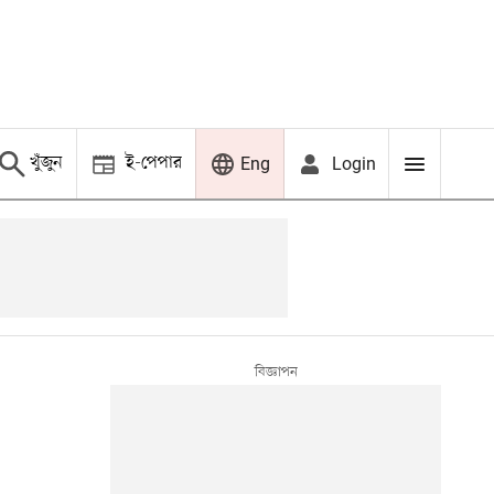
খুঁজুন
ই-পেপার
Login
Eng