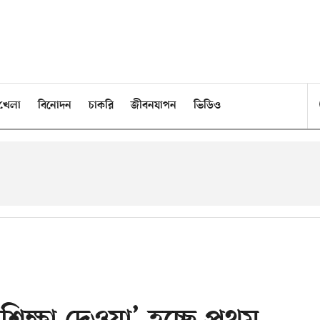
খেলা
বিনোদন
চাকরি
জীবনযাপন
ভিডিও