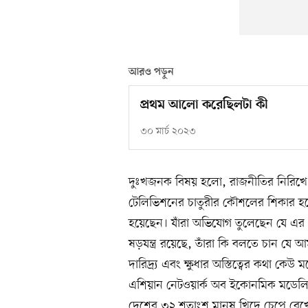
আরও পড়ুন
প্রথম আলো করেছিলটা কী
৩০ মার্চ ২০২৩
দুঃখজনক বিষয় হলো, রাজনীতির নিরিখে 
টেলিভিশনের চাতুরীর কৌশলের শিকার হয়
হয়েছেন। যাঁরা অভিযোগ তুলেছেন যে এর পেছ
ষড়যন্ত্র রয়েছে, তাঁরা কি বলতে চান যে আ
দারিদ্র্য এবং ক্ষুধার অস্তিত্বের কথা কে
এশিয়ান নেটওয়ার্ক অব ইকোনমিক মডেলি
দেশের ৩২ শতাংশ মানুষ খিদে চেপে রেখে ন