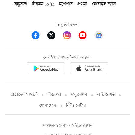
বন্ধুসভা
চিরন্তন ১৯৭১
ইপেপার
প্রথমা
মোবাইল ভ্যাস
অনুসরণ করুন
মোবাইল অ্যাপস ডাউনলোড করুন
আমাদের সম্পর্কে
বিজ্ঞাপন
সার্কুলেশন
নীতি ও শর্ত
যোগাযোগ
নিউজলেটার
সম্পাদক ও প্রকাশক: মতিউর রহমান