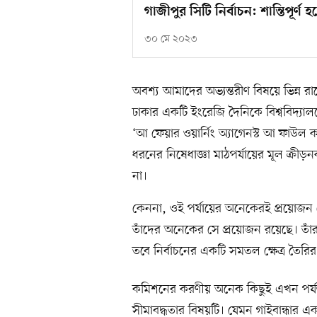
গাজীপুর সিটি নির্বাচন: শান্তিপূর্ণ
৩০ মে ২০২৩
অবশ্য আমাদের অভ্যন্তরীণ বিষয়ে ভিন্ন র
ঢাকার একটি ইংরেজি দৈনিকে বিশ্ববিদ্
‘আ ফেয়ার ওয়ার্নিং অ্যাগেনস্ট আ ফাউল কনড
ধরনের নিষেধাজ্ঞা মাঠপর্যায়ের মূল ক্
না।
কেননা, ওই পর্যায়ের অনেকেরই প্রয়োজন ন
তাঁদের অনেকের সে প্রয়োজন রয়েছে। তা
তবে নির্বাচনের একটি সমতল ক্ষেত্র তৈর
কমিশনের করণীয় অনেক কিছুই এখন পর্যন্
সীমাবদ্ধতার বিষয়টি। যেমন গাইবান্ধার এক