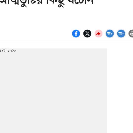
্মতুষ্টির কিছু ঘটেনি