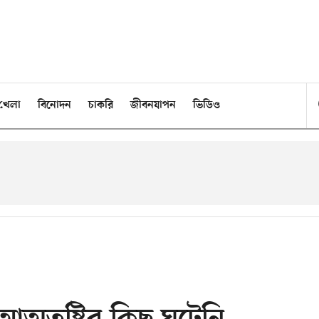
খেলা
বিনোদন
চাকরি
জীবনযাপন
ভিডিও