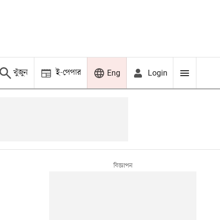
খুঁজুন
ই-পেপার
Login
Eng