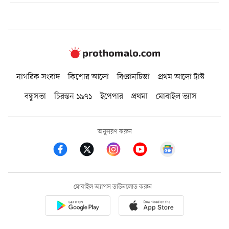
নাগরিক সংবাদ
কিশোর আলো
বিজ্ঞানচিন্তা
প্রথম আলো ট্রাস্ট
বন্ধুসভা
চিরন্তন ১৯৭১
ইপেপার
প্রথমা
মোবাইল ভ্যাস
অনুসরণ করুন
মোবাইল অ্যাপস ডাউনলোড করুন