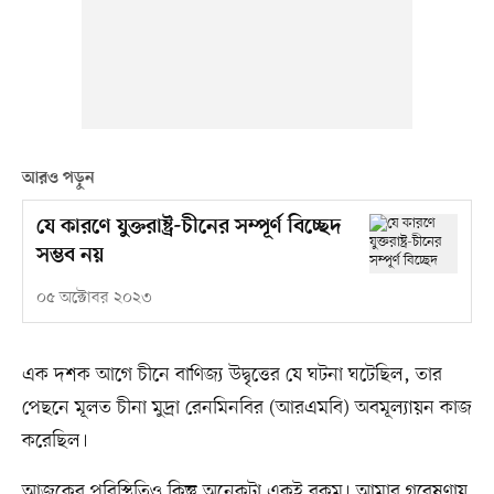
আরও পড়ুন
যে কারণে যুক্তরাষ্ট্র-চীনের সম্পূর্ণ বিচ্ছেদ
সম্ভব নয়
০৫ অক্টোবর ২০২৩
এক দশক আগে চীনে বাণিজ্য উদ্বৃত্তের যে ঘটনা ঘটেছিল, তার
পেছনে মূলত চীনা মুদ্রা রেনমিনবির (আরএমবি) অবমূল্যায়ন কাজ
করেছিল।
আজকের পরিস্থিতিও কিন্তু অনেকটা একই রকম। আমার গবেষণায়