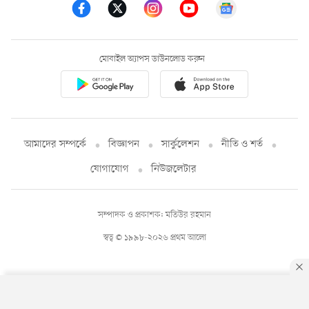
মোবাইল অ্যাপস ডাউনলোড করুন
আমাদের সম্পর্কে
বিজ্ঞাপন
সার্কুলেশন
নীতি ও শর্ত
যোগাযোগ
নিউজলেটার
সম্পাদক ও প্রকাশক: মতিউর রহমান
স্বত্ব © ১৯৯৮-২০২৬ প্রথম আলো