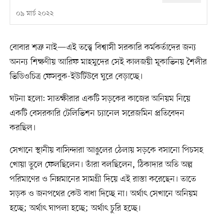
০৯ মার্চ ২০২২
বোবার শত্রু নাই—এই তত্ত্বে বিশ্বাসী সরকারি কর্মকর্তাদের জন্য
অনন্য শিক্ষণীয় আরিফ মাহমুদের সেই কালজয়ী মূকাভিনয় শৈলীর
ভিডিওচিত্র ফেসবুক-ইউটিউবে ঘুরে বেড়াচ্ছে।
ঘটনা হলো: সাতক্ষীরার একটি সড়কের কাজের অনিয়ম নিয়ে
একটি বেসরকারি টেলিভিশন চ্যানেল সরেজমিন প্রতিবেদন
করছিল।
সেখানে স্থানীয় বাসিন্দারা আঙুলের ঠেলায় সড়কে বসানো পিচসহ
খোয়া তুলে ফেলছিলেন। তাঁরা বলছিলেন, ঠিকাদার অতি অল্প
পরিমাণের ও নিম্নমানের সামগ্রী দিয়ে এই রাস্তা করেছেন। তাতে
সড়ক ও জনপথের কেউ বাধা দিচ্ছে না। অর্থাৎ সেখানে অনিয়ম
হচ্ছে; অর্থাৎ ঘাপলা হচ্ছে; অর্থাৎ চুরি হচ্ছে।