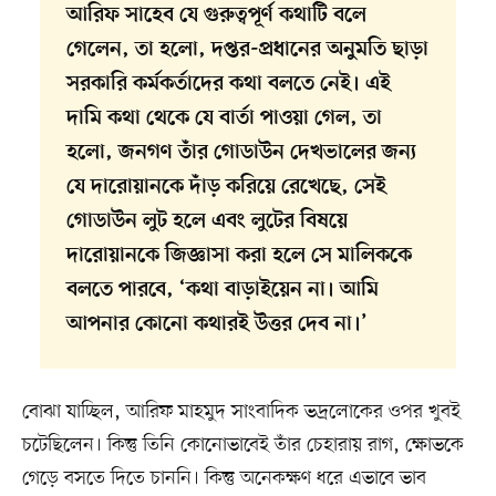
আরিফ সাহেব যে গুরুত্বপূর্ণ কথাটি বলে
গেলেন, তা হলো, দপ্তর-প্রধানের অনুমতি ছাড়া
সরকারি কর্মকর্তাদের কথা বলতে নেই। এই
দামি কথা থেকে যে বার্তা পাওয়া গেল, তা
হলো, জনগণ তাঁর গোডাউন দেখভালের জন্য
যে দারোয়ানকে দাঁড় করিয়ে রেখেছে, সেই
গোডাউন লুট হলে এবং লুটের বিষয়ে
দারোয়ানকে জিজ্ঞাসা করা হলে সে মালিককে
বলতে পারবে, ‘কথা বাড়াইয়েন না। আমি
আপনার কোনো কথারই উত্তর দেব না।’
বোঝা যাচ্ছিল, আরিফ মাহমুদ সাংবাদিক ভদ্রলোকের ওপর খুবই
চটেছিলেন। কিন্তু তিনি কোনোভাবেই তাঁর চেহারায় রাগ, ক্ষোভকে
গেড়ে বসতে দিতে চাননি। কিন্তু অনেকক্ষণ ধরে এভাবে ভাব