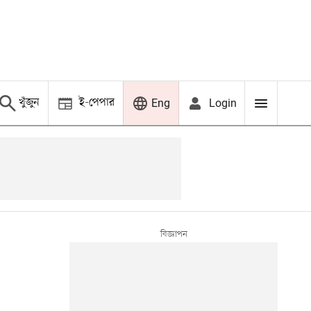
খুঁজুন
ই-পেপার
Login
Eng