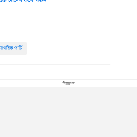
উজ চ্যানেল ফলো করুন
াগরিক পার্টি