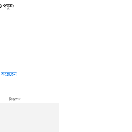
ও পড়ুন:
েধ করেছেন