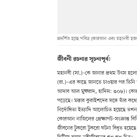
প্রদর্শিত হচ্ছে পবিত্র কোরআন এবং মহানবী হজরত
জীবনী রচনার সূচনাপূর্ব:
মহানবী (সা.)–কে জানার প্রথম উৎস হলো
(রা.)–এর কাছে জানতে চাওয়ার পর তিনি
আদাব আল মুফরাদ, হাদিস: ৩০৮)। কোরআনজু
পড়েছে। মক্কার কুরাইশদের সঙ্গে তাঁর কথোপ
নির্দোষিতা ইত্যাদি আলোচিত হয়েছে ত
কোরআন নাজিলের প্রেক্ষাপট–সংক্রান্ত বিভ
জীবনের টুকরো টুকরো ঘটনা বিধৃত হয়েছ