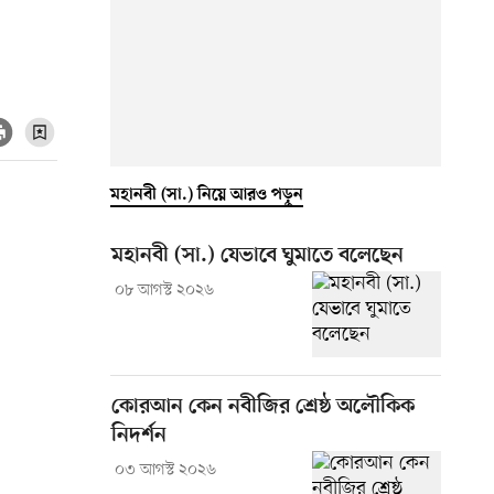
মহানবী (সা.) নিয়ে আরও পড়ুন
মহানবী (সা.) যেভাবে ঘুমাতে বলেছেন
০৮ আগস্ট ২০২৬
কোরআন কেন নবীজির শ্রেষ্ঠ অলৌকিক
নিদর্শন
০৩ আগস্ট ২০২৬