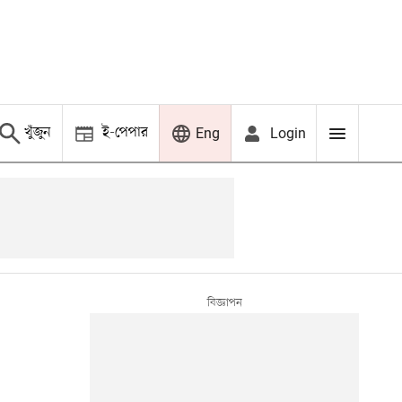
খুঁজুন
ই-পেপার
Login
Eng