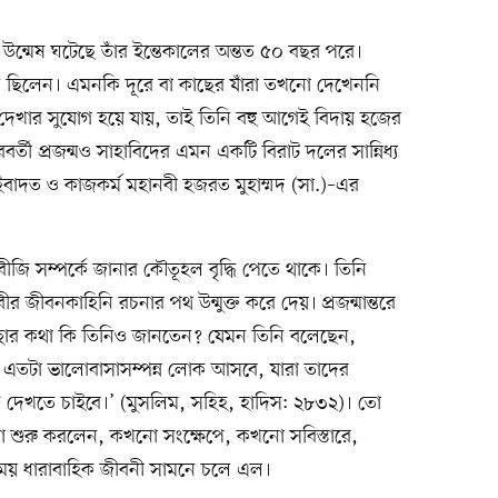
র উন্মেষ ঘটেছে তাঁর ইন্তেকালের অন্তত ৫০ বছর পরে।
 ছিলেন। এমনকি দূরে বা কাছের যাঁরা তখনো দেখেননি
 দেখার সুযোগ হয়ে যায়, তাই তিনি বহু আগেই বিদায় হজের
্তী প্রজন্মও সাহাবিদের এমন একটি বিরাট দলের সান্নিধ্য
 ইবাদত ও কাজকর্ম মহানবী হজরত মুহাম্মদ (সা.)–এর
জি সম্পর্কে জানার কৌতূহল বৃদ্ধি পেতে থাকে। তিনি
 জীবনকাহিনি রচনার পথ উন্মুক্ত করে দেয়। প্রজন্মান্তরে
চ্ছার কথা কি তিনিও জানতেন? যেমন তিনি বলেছেন,
তি এতটা ভালোবাসাসম্পন্ন লোক আসবে, যারা তাদের
দেখতে চাইবে।’ (মুসলিম, সহিহ, হাদিস: ২৮৩২)। তো
া শুরু করলেন, কখনো সংক্ষেপে, কখনো সবিস্তারে,
 ধারাবাহিক জীবনী সামনে চলে এল।