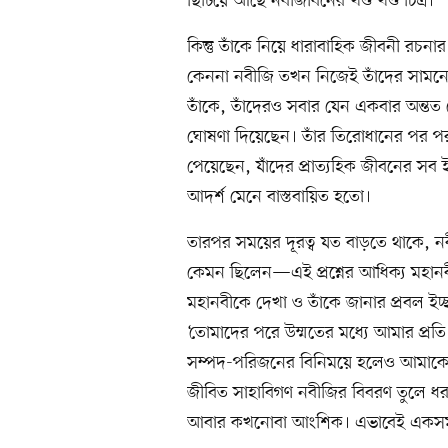
ছিটিয়ে আছে নবীজীবনের খণ্ড খণ্ড চিত্র।
কিন্তু তাঁকে নিয়ে ধারাবাহিক জীবনী রচনা
কেননা নবীজি তখন নিজেই তাঁদের সামনে
তাঁকে, তাঁদেরও সবার যেন একবার অন্তত
ঘোষণা দিয়েছেন। তাঁর তিরোধানের পর পরবর
পেয়েছেন, যাঁদের প্রাত্যহিক জীবনের সব
আদর্শ মেনে বাস্তবায়িত হতো।
তারপর সময়ের দূরত্ব যত বাড়তে থাকে, নবী
কেমন ছিলেন—এই প্রশ্নের আধিক্য মহানবীর
মহানবীকে দেখা ও তাঁকে জানার প্রবল ই
‘তোমাদের পরে উম্মতের মধ্যে আমার প্র
সম্পদ-পরিজনের বিনিময়ে হলেও আমাকে 
জীবিত সাহাবিগণ নবীজির বিবরণ তুলে ধর
আবার কখনোবা আংশিক। এভাবেই একসময়