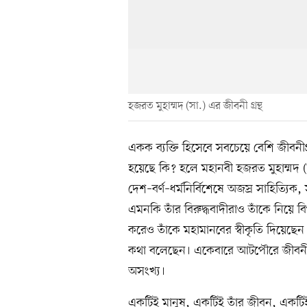
হজরত মুহাম্মদ (সা.) এর জীবনী গ্রন্থ
একক ব্যক্তি হিসেবে সবচেয়ে বেশি জীবন
হয়েছে কি? হলে মহানবী হজরত মুহাম্মদ
দেশ–বর্ণ–ধর্মনির্বিশেষে অজস্র সাহিত্যিক
এমনকি তাঁর বিরুদ্ধবাদীরাও তাঁকে নিয়ে বিপু
করেও তাঁকে মহামানবের স্বীকৃতি দিয়েছেন। 
কথা বলেছেন। একেবারে আটপৌরে জীবনীগ্রন্
অসংখ্য।
একটিই মানুষ, একটিই তাঁর জীবন, একটি