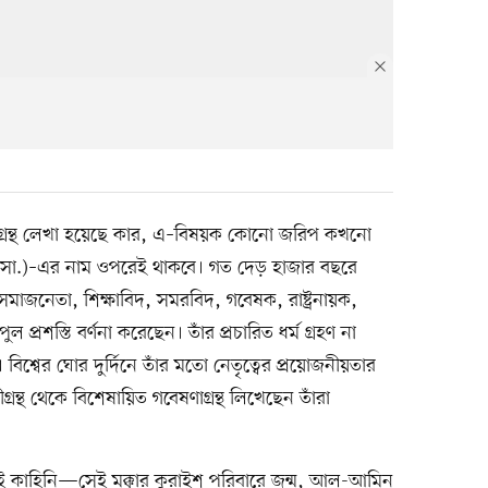
ীগ্রন্থ লেখা হয়েছে কার, এ–বিষয়ক কোনো জরিপ কখনো
 (সা.)–এর নাম ওপরেই থাকবে। গত দেড় হাজার বছরে
, সমাজনেতা, শিক্ষাবিদ, সমরবিদ, গবেষক, রাষ্ট্রনায়ক,
ল প্রশস্তি বর্ণনা করেছেন। তাঁর প্রচারিত ধর্ম গ্রহণ না
বিশ্বের ঘোর দুর্দিনে তাঁর মতো নেতৃত্বের প্রয়োজনীয়তার
থ থেকে বিশেষায়িত গবেষণাগ্রন্থ লিখেছেন তাঁরা
ই কাহিনি—সেই মক্কার কুরাইশ পরিবারে জন্ম, আল-আমিন