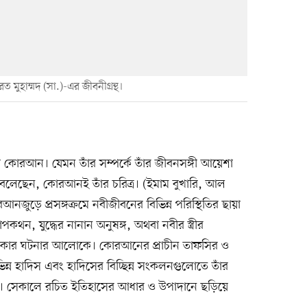
 মুহাম্মদ (সা.)-এর জীবনীগ্রন্থ।
 কোরআন। যেমন তাঁর সম্পর্কে তাঁর জীবনসঙ্গী আয়েশা
 বলেছেন, কোরআনই তাঁর চরিত্র। (ইমাম বুখারি, আল
ড়ে প্রসঙ্গক্রমে নবীজীবনের বিভিন্ন পরিস্থিতির ছায়া
কথন, যুদ্ধের নানান অনুষঙ্গ, অথবা নবীর স্ত্রীর
খনকার ঘটনার আলোকে। কোরআনের প্রাচীন তাফসির ও
িন্ন হাদিস এবং হাদিসের বিচ্ছিন্ন সংকলনগুলোতে তাঁর
ে। সেকালে রচিত ইতিহাসের আধার ও উপাদানে ছড়িয়ে