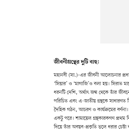
জীবনীগ্রন্থের দুটি বাহু:
মহানবী (সা.)–এর জীবনী আলোচনার প্রধা
‘সিয়ার’ ও ‘মাগাজি’ও বলা হয়। সিরাত ম
ধরনটি দেখি, অর্থাৎ জন্ম থেকে তাঁর জীব
পরিচিত এবং এ-জাতীয় গ্রন্থকে সাধারণত
দৈহিক গঠন, আচরণ ও কার্যক্রমের বর্ণনা
একটু পরে। শামায়েল গ্রন্থকারকগণ প্রথম
দিয়ে তাঁর অবয়ব-প্রকৃতি তুলে ধরার চেষ্ট