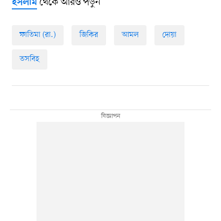
থেকে আরও পড়ুন
ইসলাম
ফাতিমা (রা.)
জিকির
আমল
দোয়া
তসবিহ