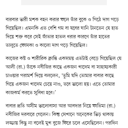
বারবার ভারী মশক বহন করার ফলে তাঁর বুকে ও পিঠে দাগ পড়ে
গিয়েছিল। এমনকি এত বেশি গম বা যবের ঘানি টানতেন যে হাত
দিয়ে শক্ত করে সেই জাঁতার হাতল ধরার কারণে তাঁর হাতের
তালুতে ফোসকা ও কালো দাগ পড়ে গিয়েছিল।
কাজের কষ্ট ও শারীরিক ক্লান্তি একসময় এতটাই বেড়ে গিয়েছিল যে
আলী (রা.) তাঁকে নবীজির কাছে একজন খাদেম বা সাহায্যকারী
চাওয়ার পরামর্শ দিয়ে বললেন, ‘তুমি যদি তোমার বাবার কাছে
গিয়ে একজন খাদেম চেয়ে নাও, তবে ভালো হয়। এতে তোমার
কাজকর্ম করতে সুবিধা হবে।’
বাবার প্রতি অসীম ভালোবাসা আর আবদার নিয়ে ফাতিমা (রা.)
নবীজির দরবারে গেলেন। কিন্তু সেখানে অনেকের ভিড় থাকায়
লজ্জায় কিছু না বলেই মুখ বুজে ফিরে চলে এসেছিলেন। পরদিন