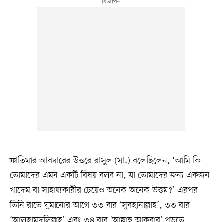
ফাতিমার আবদারের উত্তরে রাসুল (সা.) বলেছিলেন, ‘আমি কি
তোমাদের এমন একটি বিষয় বলব না, যা তোমাদের জন্য একজন
খাদেম বা সাহায্যকারীর চেয়েও অনেক অনেক উত্তম?’ এরপর
তিনি রাতে ঘুমানোর আগে ৩৩ বার ‘সুবহানাল্লাহ’, ৩৩ বার
‘আলহামদুলিল্লাহ’ এবং ৩৪ বার ‘আল্লাহু আকবার’ পড়তে