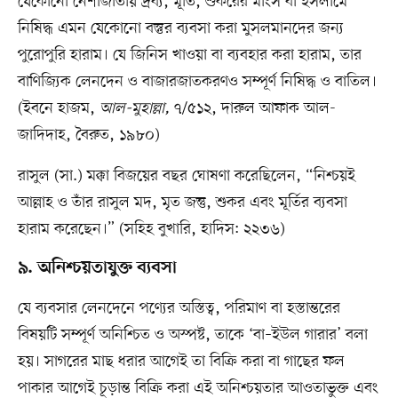
যেকোনো নেশাজাতীয় দ্রব্য, মূর্তি, শুকরের মাংস বা ইসলামে
নিষিদ্ধ এমন যেকোনো বস্তুর ব্যবসা করা মুসলমানদের জন্য
পুরোপুরি হারাম। যে জিনিস খাওয়া বা ব্যবহার করা হারাম, তার
বাণিজ্যিক লেনদেন ও বাজারজাতকরণও সম্পূর্ণ নিষিদ্ধ ও বাতিল।
(ইবনে হাজম,
আল-মুহাল্লা,
৭/৫১২, দারুল আফাক আল-
জাদিদাহ, বৈরুত, ১৯৮০)
রাসুল (সা.) মক্কা বিজয়ের বছর ঘোষণা করেছিলেন, “নিশ্চয়ই
আল্লাহ ও তাঁর রাসুল মদ, মৃত জন্তু, শুকর এবং মূর্তির ব্যবসা
হারাম করেছেন।” (সহিহ বুখারি, হাদিস: ২২৩৬)
৯. অনিশ্চয়তাযুক্ত ব্যবসা
যে ব্যবসার লেনদেনে পণ্যের অস্তিত্ব, পরিমাণ বা হস্তান্তরের
বিষয়টি সম্পূর্ণ অনিশ্চিত ও অস্পষ্ট, তাকে ‘বা–ইউল গারার’ বলা
হয়। সাগরের মাছ ধরার আগেই তা বিক্রি করা বা গাছের ফল
পাকার আগেই চূড়ান্ত বিক্রি করা এই অনিশ্চয়তার আওতাভুক্ত এবং