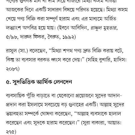
পণ্যের গুণগত মান বা দাম নিয়ে বাজারে মিথ্যা কসম খাওয়া
আজকের দিনে একটি সাধারণ বিষয়ে পরিণত হয়েছে। মিথ্যা কসম
খেয়ে পণ্য বিক্রি করা সম্পূর্ণ হারাম এবং এর মাধ্যমে অর্জিত
লভ্যাংশ অপবিত্র হয়ে যায়। (ইবনে আবিদিন,
রাদ্দুল মুহতার,
৫/৯৮, দারুল ফিকর, বৈরুত, ১৯৯২)
রাসুল (সা.) বলেছেন, “মিথ্যা শপথ পণ্য দ্রুত বিক্রি করায় বটে,
কিন্তু তা ব্যবসার বরকত ধ্বংস করে দেয়।” (সহিহ বুখারি, হাদিস:
২০৮৭)
৫. সুদভিত্তিক আর্থিক লেনদেন
ব্যবসায়িক পুঁজি বাড়াতে বা যেকোনো প্রয়োজনে সুদের আদান-
প্রদান করা ইসলামে সবচেয়ে বড় গুনাহের একটি। আল্লাহ সুদের
ভয়াবহতা সম্পর্কে ঘোষণা করেছেন, “আল্লাহ ব্যবসাকে হালাল
করেছেন এবং সুদকে হারাম করেছেন।” (সুরা বাকারা, আয়াত:
২৭৫)