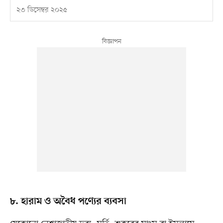
২৩ ডিসেম্বর ২০২৫
৮. হারাম ও অবৈধ পণ্যের ব্যবসা