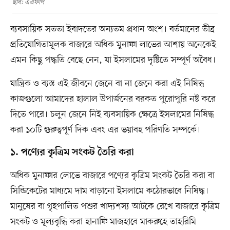
ছবি: এএফপি
ব্যবসায়িক সততা ইবাদতের অন্যতম প্রধান অংশ। বর্তমানের তীব্র
প্রতিযোগিতামূলক বাজারে অধিক মুনাফা লাভের আশায় অনেকেই
এমন কিছু পদ্ধতি বেছে নেন, যা ইসলামের দৃষ্টিতে সম্পূর্ণ অবৈধ।
যান্ত্রিক ও ব্যস্ত এই জীবনে জেনে বা না জেনে করা এই নিষিদ্ধ
কাজগুলো আমাদের হালাল উপার্জনের বরকত পুরোপুরি নষ্ট করে
দিতে পারে। চলুন জেনে নিই ব্যবসায়িক ক্ষেত্রে ইসলামের নিষিদ্ধ
করা ১০টি গুরুত্বপূর্ণ দিক এবং এর ভয়াবহ পরিণতি সম্পর্কে।
১. পণ্যের কৃত্রিম সংকট তৈরি করা
অধিক মুনাফার লোভে বাজারে পণ্যের কৃত্রিম সংকট তৈরি করা বা
সিন্ডিকেটের মাধ্যমে দাম বাড়ানো ইসলামে কঠোরভাবে নিষিদ্ধ।
মানুষের বা গৃহপালিত পশুর খাদ্যশস্য আটকে রেখে বাজারে কৃত্রিম
সংকট ও মূল্যবৃদ্ধি করা হানাফি মাজহাবে মাকরুহে তাহরিমি