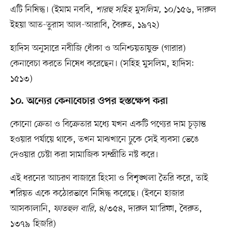
এটি নিষিদ্ধ। (ইমাম নববি,
শারহু সহিহ মুসলিম,
১০/১৫৬, দারুল
ইহয়া আত-তুরাস আল-আরাবি, বৈরুত, ১৯৭২)
হাদিস অনুসারে নবীজি ধোঁকা ও অনিশ্চয়তাযুক্ত (গারার)
কেনাবেচা করতে নিষেধ করেছেন। (সহিহ মুসলিম, হাদিস:
১৫১৩)
১০. অন্যের কেনাবেচার ওপর হস্তক্ষেপ করা
কোনো ক্রেতা ও বিক্রেতার মধ্যে যখন একটি পণ্যের দাম চূড়ান্ত
হওয়ার পর্যায়ে থাকে, তখন মাঝখানে ঢুকে সেই ব্যবসা ভেঙে
দেওয়ার চেষ্টা করা সামাজিক সম্প্রীতি নষ্ট করে।
এই ধরনের আচরণ বাজারে হিংসা ও বিশৃঙ্খলা তৈরি করে, তাই
শরিয়ত একে কঠোরভাবে নিষিদ্ধ করেছে। (ইবনে হাজার
আসকালানি,
ফাতহুল বারি,
৪/৩৫৪, দারুল মা'রিফা, বৈরুত,
১৩৭৯ হিজরি)