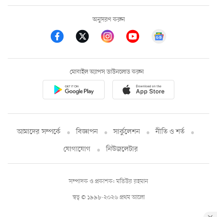
অনুসরণ করুন
মোবাইল অ্যাপস ডাউনলোড করুন
আমাদের সম্পর্কে
বিজ্ঞাপন
সার্কুলেশন
নীতি ও শর্ত
যোগাযোগ
নিউজলেটার
সম্পাদক ও প্রকাশক: মতিউর রহমান
স্বত্ব © ১৯৯৮-২০২৬ প্রথম আলো