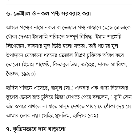
৬. ভেজাল ও নকল পণ্য সরবরাহ করা
আসল পণ্যের নামে নকল বা ভেজাল পণ্য বাজারে ছেড়ে ক্রেতাকে
ধোঁকা দেওয়া ইসলামি শরিয়তে সম্পূর্ণ নিষিদ্ধ। ইমাম শাফেয়ি
লিখেছেন, ব্যবসার মূল ভিত্তি হলো সততা, তাই পণ্যের মূল
উপাদানে যেকোনো ধরনের ভেজাল মিশ্রণ চুক্তিকে অবৈধ করে
তোলে। (ইমাম শাফেয়ি, কিতাবুল উম্ম, ৩/১২৫, দারুল মা'রিফা,
বৈরুত, ১৯৯০)
হাদিস শরিফে এসেছে, রাসুল (সা.) একবার এক খাদ্য বিক্রেতার
স্তূপের ভেতর হাত ঢুকিয়ে ভিজা দেখতে পেয়ে বললেন, “তুমি কেন
এটা ওপরে রাখলে না যাতে মানুষ দেখতে পায়? যে ধোঁকা দেয় সে
আমার লোক নয়। (সহিহ মুসলিম, হাদিস: ১০২)
৭. কৃত্রিমভাবে দাম বাড়ানো