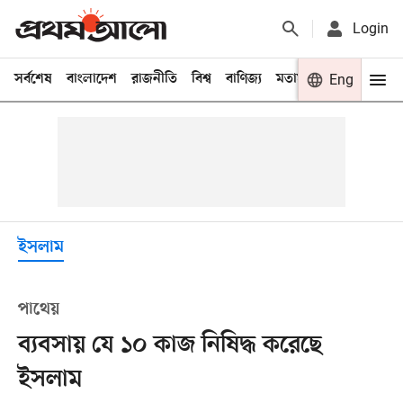
Login
সর্বশেষ
বাংলাদেশ
রাজনীতি
বিশ্ব
বাণিজ্য
মতামত
খেলা
Eng
বিনো
ইসলাম
পাথেয়
ব্যবসায় যে ১০ কাজ নিষিদ্ধ করেছে
ইসলাম