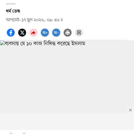
ধর্ম ডেস্ক
আপডেট: ১৭ জুন ২০২৬, ০৯: ৫৬