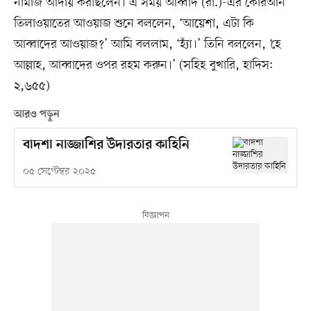
নামাজ আদায় করছিলেন। এ সময় আব্বাদ (রা.)-এর কোরআন
তিলাওয়াতের আওয়াজ শুনে বললেন, ‘আয়েশা, এটা কি
আব্বাদের আওয়াজ?’ আমি বললাম, ‘হ্যাঁ।’ তিনি বললেন, ‘হে
আল্লাহ, আব্বাদের ওপর রহম করুন।’ (সহিহ বুখারি, হাদিস:
২,৬৫৫)
আরও পড়ুন
বাদশা নাজ্জাশির উদারতার কাহিনি
০৫ সেপ্টেম্বর ২০২৫