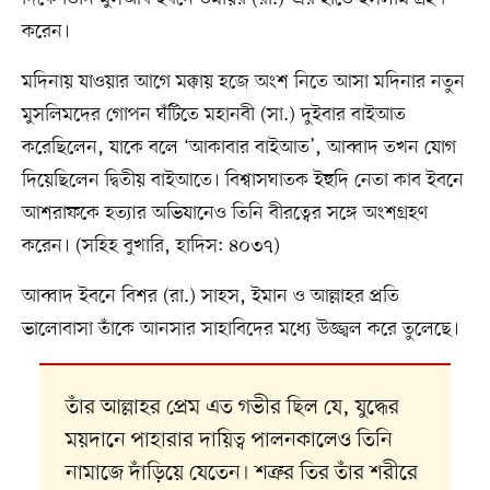
করেন।
মদিনায় যাওয়ার আগে মক্কায় হজে অংশ নিতে আসা মদিনার নতুন
মুসলিমদের গোপন ঘঁটিতে মহানবী (সা.) দুইবার বাইআত
করেছিলেন, যাকে বলে ‘আকাবার বাইআত’, আব্বাদ তখন যোগ
দিয়েছিলেন দ্বিতীয় বাইআতে। বিশ্বাসঘাতক ইহুদি নেতা কাব ইবনে
আশরাফকে হত্যার অভিযানেও তিনি বীরত্বের সঙ্গে অংশগ্রহণ
করেন। (সহিহ বুখারি, হাদিস: ৪০৩৭)
আব্বাদ ইবনে বিশর (রা.) সাহস, ইমান ও আল্লাহর প্রতি
ভালোবাসা তাঁকে আনসার সাহাবিদের মধ্যে উজ্জ্বল করে তুলেছে।
তাঁর আল্লাহর প্রেম এত গভীর ছিল যে, যুদ্ধের
ময়দানে পাহারার দায়িত্ব পালনকালেও তিনি
নামাজে দাঁড়িয়ে যেতেন। শত্রুর তির তাঁর শরীরে