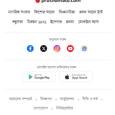
নাগরিক সংবাদ
কিশোর আলো
বিজ্ঞানচিন্তা
প্রথম আলো ট্রাস্ট
বন্ধুসভা
চিরন্তন ১৯৭১
ইপেপার
প্রথমা
মোবাইল ভ্যাস
অনুসরণ করুন
মোবাইল অ্যাপস ডাউনলোড করুন
আমাদের সম্পর্কে
বিজ্ঞাপন
সার্কুলেশন
নীতি ও শর্ত
যোগাযোগ
নিউজলেটার