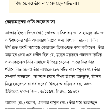
বিদ্ধ হলেও তাঁর নামাজে ছেদ ঘটত না।
কোরআনের প্রতি ভালোবাসা
আব্বাদ ইবনে বিশর (রা.) কোরআন তিলাওয়াত, তাহাজ্জুদ নামাজ
ও ইবাদতের প্রতি অসাধারণ নিষ্ঠার জন্য বিখ্যাত ছিলেন। তিনি
দীর্ঘ রাত অবধি নামাজে কোরআন তিলাওয়াত করে কাটাতেন। তাঁর
আল্লাহর প্রেম এত গভীর ছিল যে, যুদ্ধের ময়দানে পাহারার দায়িত্ব
পালনকালেও তিনি নামাজে দাঁড়িয়ে যেতেন। শত্রুর তির তাঁর
শরীরে বিদ্ধ হলেও তাঁর নামাজে ছেদ ঘটত না। রাসুল (সা.) তাঁর
সম্পর্কে বলেছেন, ‘আব্বাদ ইবনে বিশর তাঁদের অন্তর্ভুক্ত, যাঁদের
নিয়ে ফেরেশতারা গর্ব করে।’ (ইবনে আবদিল বার্‌র,
আল-
ইস্তিআব
, দারুল জিল, ৩/১১৬৭, বৈরুত, ১৯৯২)
আয়েশা (রা.) বলেন, একবার রাসুল (সা.) তাঁর ঘরে তাহাজ্জুদ