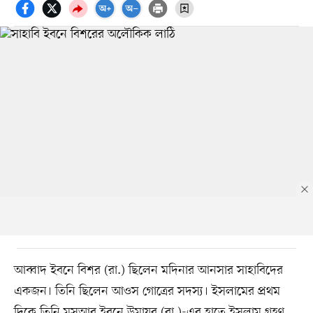
আব্বাদ ইবনে বিশর (রা.) ছিলেন মদিনার আনসার সাহাবিদের
একজন। তিনি ছিলেন আওস গোত্রের সদস্য। ইসলামের প্রথম
দিকে তিনি মুসআব ইবনে উমায়র (রা.)-এর হাতে ইসলাম গ্রহণ