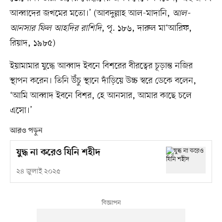
আব্বাদের জখমের মতো।’ (আবদুল্লাহ আল-মাদানি,
আল-
আনসার ফিল আহদির রাশিদি
, পৃ. ১৮৬, দারুল মা‘আরিফ,
রিয়াদ, ১৯৮৫)
ইয়ামামার যুদ্ধে আব্বাদ ইবনে বিশরের বীরত্বের চূড়ান্ত নজির
স্থাপন করেন। তিনি উঁচু স্থানে দাঁড়িয়ে উচ্চ স্বরে ডেকে বলেন,
‘আমি আব্বাদ ইবনে বিশর, হে আনসার, আমার কাছে চলে
এসো।’
আরও পড়ুন
যুদ্ধ না করেও যিনি শহীদ
২৪ জুলাই ২০২৫