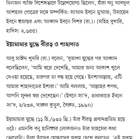
তিনজন ব্যক্তি বিশেষভাবে উল্লেখযোগ্য ছিলেন, যাঁরা বনু আবদুল
আশহাল গোত্রের সঙ্গে সম্পর্কিত: সাআদ ইবনে মুআজ, উসায়েদ
ইবনে হুজায়র এবং আব্বাদ ইবনে বিশর (রা.)। (সহিহ বুখারি,
হাদিস: ২,৬৫৫)
ইয়ামামার যুদ্ধে বীরত্ব ও শাহাদাত
আবু সাঈদ খুদরি (রা.) বলেন, ‘বুজাখা যুদ্ধের পর আব্বাদ
বলেছিলেন, ‘আমি স্বপ্নে দেখেছি, আমার জন্য আকাশ খুলে
দেওয়া হয়েছে, তারপর তা বন্ধ হয়ে গেছে। ইনশাআল্লাহ, এটি
আমার শাহাদাতের ইশারা।’ আমি বললাম, ‘আল্লাহর শপথ,
আপনি সুন্দর স্বপ্ন দেখেছেন।’ (ইবনে সা‘দ,
তাবাকাতে ইবনে
সা‘দ
, ২/২৩৪, দারুল কুতুব, বৈরুত, ১৯৯০)
ইয়ামামার যুদ্ধে (১১ হি./৬৩২ খ্রি.) তাঁর বীরত্ব প্রবাদপ্রতিম হয়ে
ওঠে। এমনকি বনু হানিফার লোকজনও তাঁর সাহসের কথা
ভোলেনি। তাঁরা তাঁদের যোদ্ধাদের জখম দেখে বলতেন, ‘এই জখম