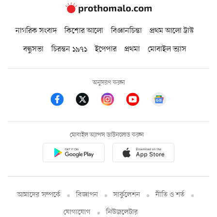
নাগরিক সংবাদ
কিশোর আলো
বিজ্ঞানচিন্তা
প্রথম আলো ট্রাস্ট
বন্ধুসভা
চিরন্তন ১৯৭১
ইপেপার
প্রথমা
মোবাইল ভ্যাস
অনুসরণ করুন
মোবাইল অ্যাপস ডাউনলোড করুন
আমাদের সম্পর্কে
বিজ্ঞাপন
সার্কুলেশন
নীতি ও শর্ত
যোগাযোগ
নিউজলেটার