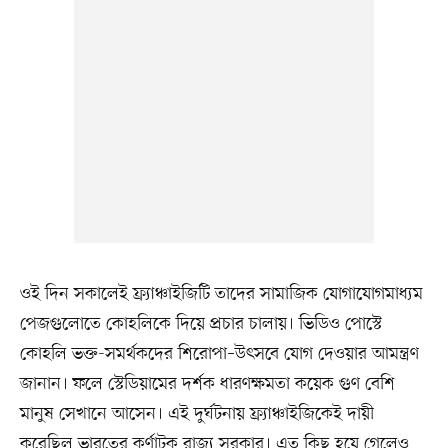
ওই দিন সকালেই ফ্র্যাঞ্চাইজিটি তাদের সামাজিক যোগাযোগমাধ্যম
পেজগুলোতে কোহলিকে দিয়ে প্রচার চালায়। ভিডিও পোস্টে
কোহলি ভক্ত-সমর্থকদের শিরোপা–উৎসবে যোগ দেওয়ার আমন্ত্রণ
জানান। ফলে স্টেডিয়ামের দর্শক ধারণক্ষমতা কয়েক গুণ বেশি
মানুষ সেখানে আসেন। এই দুর্ঘটনায় ফ্র্যাঞ্চাইজিকেই দায়ী
করেছিল ভারতের কর্ণাটক রাজ্য সরকার। এত কিছু হয়ে গেলেও