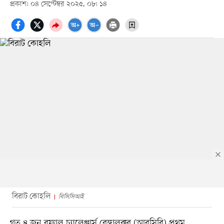
প্রকাশ: ০৪ সেপ্টেম্বর ২০২৫, ০৮: ১৪
বিরাট কোহলি
বিসিসিআই
গত ৪ জুন রয়্যাল চ্যালেঞ্জার্স বেঙ্গালুরুর (আরসিবি) প্রথম