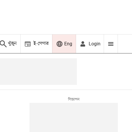
খুঁজুন
ই-পেপার
Login
Eng