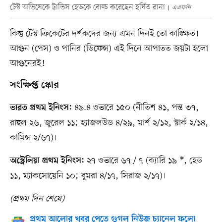
টেস্ট অভিষেকে ট্রাভিস হেডকে বোল্ড করেছেন হর্ষিত রানা
এএফপি
কিন্তু টেস্ট ক্রিকেটের দর্শকদের জন্য এমন দিনই তো কাঙ্ক্ষিত।
আগুন (পেস) ও পানির (ডিফেন্স) এই দিনে আপাতত জয়টা হলো
আগুনেরই!
সংক্ষিপ্ত স্কোর
৪৯.৪ ওভারে ১৫০ (নীতিশ ৪১, পন্ত ৩৭,
ভারত প্রথম ইনিংস:
রাহুল ২৬, জুরেল ১১; হ্যাজলউড ৪/২৯, মার্শ ২/১২, স্টার্ক ২/১৪,
কামিন্স ২/৬৭)।
২৭ ওভারে ৬৭ / ৭ (ক্যারি ১৯ *, হেড
অস্ট্রেলিয়া প্রথম ইনিংস:
১১, ম্যাকসোয়েনি ১০; বুমরা ৪/১৭, সিরাজ ২/১৭)।
(প্রথম দিন শেষে)
প্রথম আলোর খবর পেতে গুগল নিউজ চ্যানেল ফলো