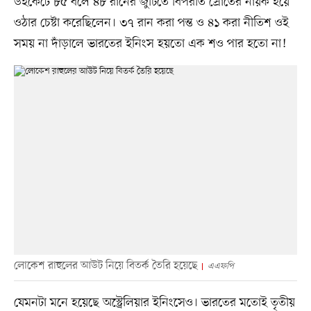
উইকেটে ৮৫ বলে ৪৮ রানের জুটিতে বিপরীত স্রোতের নায়ক হয়ে
ওঠার চেষ্টা করেছিলেন। ৩৭ রান করা পন্ত ও ৪১ করা নীতিশ ওই
সময় না দাঁড়ালে ভারতের ইনিংস হয়তো এক শও পার হতো না!
লোকেশ রাহুলের আউট নিয়ে বিতর্ক তৈরি হয়েছে
এএফপি
যেমনটা মনে হয়েছে অস্ট্রেলিয়ার ইনিংসেও। ভারতের মতোই তৃতীয়