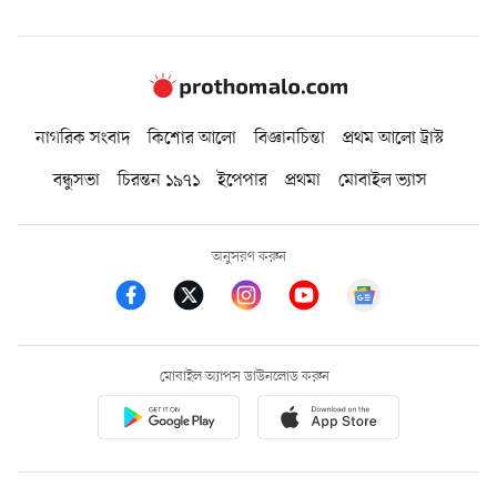
নাগরিক সংবাদ
কিশোর আলো
বিজ্ঞানচিন্তা
প্রথম আলো ট্রাস্ট
বন্ধুসভা
চিরন্তন ১৯৭১
ইপেপার
প্রথমা
মোবাইল ভ্যাস
অনুসরণ করুন
মোবাইল অ্যাপস ডাউনলোড করুন