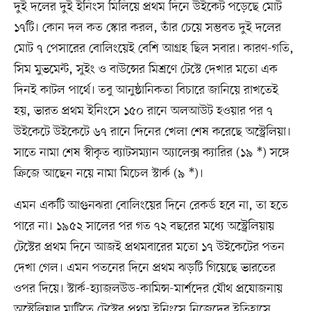
দুই দলের দুই ইনিংস মিলিয়ে প্রথম দিনে উইকেট পড়েছে মোট
১৭টি। কোন দল কত স্কোর করল, তাঁর চেয়ে সম্ভবত দুই দলের
মোট ৭ পেসারের বোলিংয়েই বেশি আগ্রহ ছিল সবার। কারণ-গতি,
সিম মুভমেন্ট, সুইং ও বাউন্সের মিশ্রণে টেস্টে দেখার মতো এক
দিনই কাটল পার্থে। তবু আনুষ্ঠানিকতা বিচারে জানিয়ে রাখতেই
হয়, ভারত প্রথম ইনিংসে ১৫০ রানে অলআউট হওয়ার পর ৭
উইকেটে উইকেটে ৬৭ রানে দিনের খেলা শেষ করেছে অস্ট্রেলিয়া।
সাতে নামা শেষ স্বীকৃত ব্যাটসম্যান অ্যালেক্স ক্যারির (১৯ *) সঙ্গে
ক্রিজে আছেন নয়ে নামা মিচেল স্টার্ক (৯ *)।
এমন একটি আগুনঝরা বোলিংয়ের দিনে রেকর্ড হবে না, তা হতে
পারে না। ১৯৫২ সালের পর গত ৭২ বছরের মধ্যে অস্ট্রেলিয়ায়
টেস্টের প্রথম দিনে আজই প্রথমবারের মতো ১৭ উইকেটের পতন
দেখা গেল। এমন পতনের দিনে প্রথম ঝড়টি গিয়েছে ভারতের
ওপর দিয়ে। স্টার্ক-হ্যাজলউড-কামিন্স-মার্শদের যৌথ প্রযোজনায়
অস্ট্রেলিয়ার মাটিতে টেস্টের প্রথম ইনিংসে নিজেদের ইতিহাসে