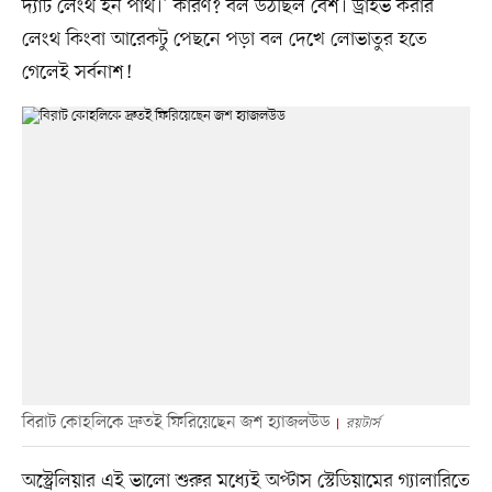
দ্যাট লেংথ ইন পার্থ।’ কারণ? বল উঠছিল বেশ। ড্রাইভ করার
লেংথ কিংবা আরেকটু পেছনে পড়া বল দেখে লোভাতুর হতে
গেলেই সর্বনাশ!
বিরাট কোহলিকে দ্রুতই ফিরিয়েছেন জশ হ্যাজলউড
রয়টার্স
অস্ট্রেলিয়ার এই ভালো শুরুর মধ্যেই অপ্টাস স্টেডিয়ামের গ্যালারিতে