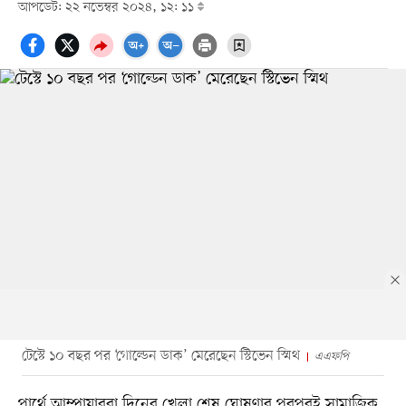
আপডেট: ২২ নভেম্বর ২০২৪, ১২: ১১
টেস্টে ১০ বছর পর ‘গোল্ডেন ডাক’ মেরেছেন স্টিভেন স্মিথ
এএফপি
পার্থে আম্পায়াররা দিনের খেলা শেষ ঘোষণার পরপরই সামাজিক