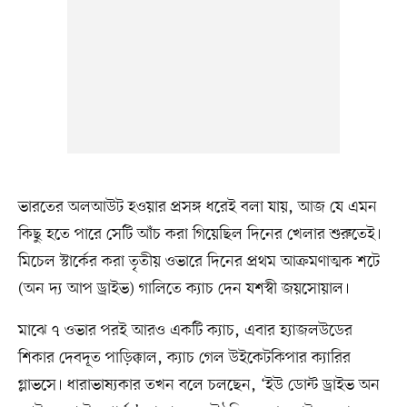
ভারতের অলআউট হওয়ার প্রসঙ্গ ধরেই বলা যায়, আজ যে এমন
কিছু হতে পারে সেটি আঁচ করা গিয়েছিল দিনের খেলার শুরুতেই।
মিচেল স্টার্কের করা তৃতীয় ওভারে দিনের প্রথম আক্রমণাত্মক শটে
(অন দ্য আপ ড্রাইভ) গালিতে ক্যাচ দেন যশস্বী জয়সোয়াল।
মাঝে ৭ ওভার পরই আরও একটি ক্যাচ, এবার হ্যাজলউডের
শিকার দেবদূত পাড়িক্কাল, ক্যাচ গেল উইকেটকিপার ক্যারির
গ্লাভসে। ধারাভাষ্যকার তখন বলে চলছেন, ‘ইউ ডোন্ট ড্রাইভ অন