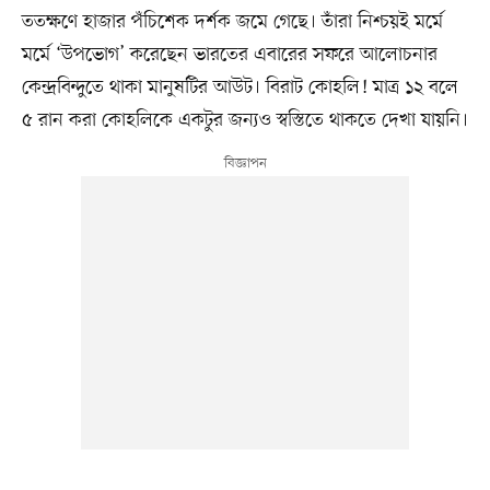
ততক্ষণে হাজার পঁচিশেক দর্শক জমে গেছে। তাঁরা নিশ্চয়ই মর্মে
মর্মে ‘উপভোগ’ করেছেন ভারতের এবারের সফরে আলোচনার
কেন্দ্রবিন্দুতে থাকা মানুষটির আউট। বিরাট কোহলি! মাত্র ১২ বলে
৫ রান করা কোহলিকে একটুর জন্যও স্বস্তিতে থাকতে দেখা যায়নি।