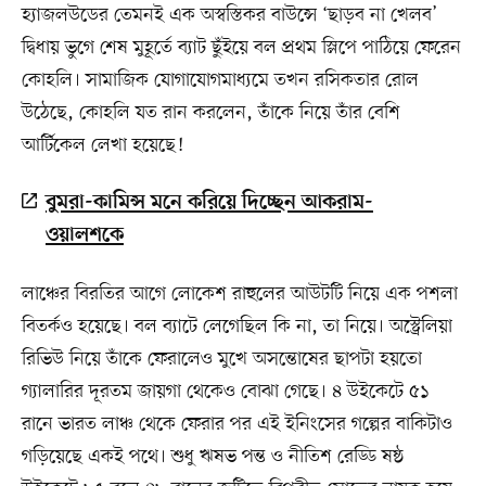
হ্যাজলউডের তেমনই এক অস্বস্তিকর বাউন্সে ‘ছাড়ব না খেলব’
দ্বিধায় ভুগে শেষ মুহূর্তে ব্যাট ছুঁইয়ে বল প্রথম স্লিপে পাঠিয়ে ফেরেন
কোহলি। সামাজিক যোগাযোগমাধ্যমে তখন রসিকতার রোল
উঠেছে, কোহলি যত রান করলেন, তাঁকে নিয়ে তাঁর বেশি
আর্টিকেল লেখা হয়েছে!
বুমরা-কামিন্স মনে করিয়ে দিচ্ছেন আকরাম-
ওয়ালশকে
লাঞ্চের বিরতির আগে লোকেশ রাহুলের আউটটি নিয়ে এক পশলা
বিতর্কও হয়েছে। বল ব্যাটে লেগেছিল কি না, তা নিয়ে। অস্ট্রেলিয়া
রিভিউ নিয়ে তাঁকে ফেরালেও মুখে অসন্তোষের ছাপটা হয়তো
গ্যালারির দূরতম জায়গা থেকেও বোঝা গেছে। ৪ উইকেটে ৫১
রানে ভারত লাঞ্চ থেকে ফেরার পর এই ইনিংসের গল্পের বাকিটাও
গড়িয়েছে একই পথে। শুধু ঋষভ পন্ত ও নীতিশ রেড্ডি ষষ্ঠ