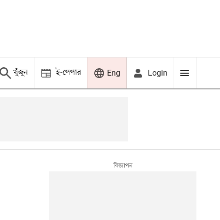
খুঁজুন
ই-পেপার
Login
Eng