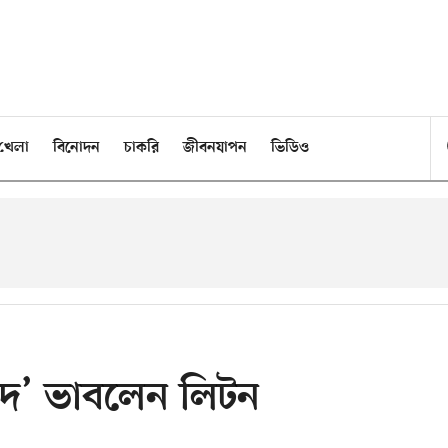
খেলা
বিনোদন
চাকরি
জীবনযাপন
ভিডিও
াদ’ ভাবলেন লিটন