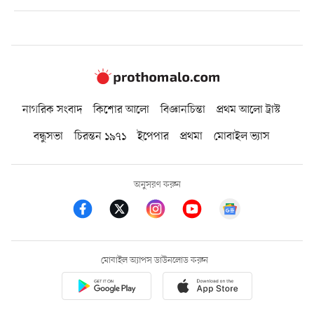
নাগরিক সংবাদ
কিশোর আলো
বিজ্ঞানচিন্তা
প্রথম আলো ট্রাস্ট
বন্ধুসভা
চিরন্তন ১৯৭১
ইপেপার
প্রথমা
মোবাইল ভ্যাস
অনুসরণ করুন
মোবাইল অ্যাপস ডাউনলোড করুন