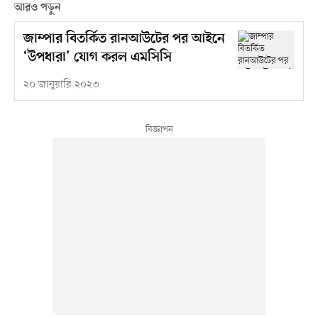
আরও পড়ুন
জাম্পার বিতর্কিত রানআউটের পর আইনে
‘উপধারা’ যোগ করল এমসিসি
২০ জানুয়ারি ২০২৩