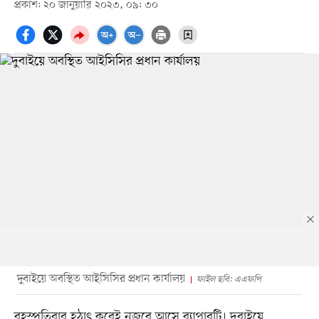
প্রকাশ: ২০ জানুয়ারি ২০২৩, ০৯: ৩০
দুবাইয়ে অবস্থিত আইসিসির প্রধান কার্যালয়
ফাইল ছবি: এএফপি
বৃহস্পতিবার হঠাৎ করেই নজরে আসে ব্যাপারটি। দুবাইয়ে