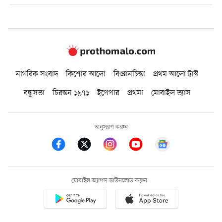
নাগরিক সংবাদ
কিশোর আলো
বিজ্ঞানচিন্তা
প্রথম আলো ট্রাস্ট
বন্ধুসভা
চিরন্তন ১৯৭১
ইপেপার
প্রথমা
মোবাইল ভ্যাস
অনুসরণ করুন
মোবাইল অ্যাপস ডাউনলোড করুন