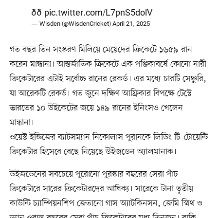
ðð
pic.twitter.com/L7pnS5dolV
— Wisden (@WisdenCricket)
April 21, 2025
গত বছর তিন সংস্করণ মিলিয়ে মেয়েদের ক্রিকেটে ১৬৫৯ রান
করেন মান্ধানা। আন্তর্জাতিক ক্রিকেটে এক পঞ্জিকাবর্ষে কোনো নারী
ক্রিকেটারের এটাই সর্বোচ্চ রানের রেকর্ড। এর মধ্যে চারটি সেঞ্চুরি,
যা আরেকটি রেকর্ড। গত জুনে দক্ষিণ আফ্রিকার বিপক্ষে টেস্টে
ভারতের ১০ উইকেটের জয়ে ১৪৯ রানের ইনিংসও খেলেন
মান্ধানা।
ওয়েস্ট ইন্ডিজের ব্যাটসম্যান নিকোলাস পুরানকে লিডিং টি–টোয়েন্টি
ক্রিকেটার হিসেবে বেছে নিয়েছে উইজডেন অ্যালমানাক।
উইজডেনের সবচেয়ে পুরোনো পুরস্কার বছরের সেরা পাঁচ
ক্রিকেটারে সারের ক্রিকেটারদের আধিক্য। সারেকে টানা তৃতীয়
কাউন্টি চ্যাম্পিয়নশিপ জেতানো গাস অ্যাটকিনসন, জেমি স্মিথ ও
ড্যান ওরাল বছরের সেরা পাঁচ ক্রিকেটারের মধ্য তিনজন। বাকি