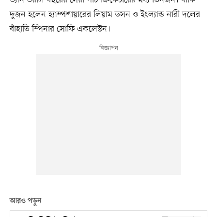
দুজন হলেন হ্যাম্পশায়ারের লিয়াম ডসন ও ইংল্যান্ড নারী দলের
বাঁহাতি স্পিনার সোফি একলেস্টন।
আরও পড়ুন