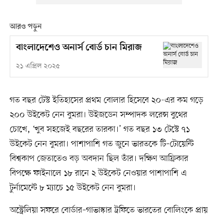
আরও পড়ুন
বাংলাদেশেও অনার্স বোর্ড চান মিরাজ
২১ এপ্রিল ২০২৫
গত বছর টেস্ট ইতিহাসের প্রথম বোলার হিসেবে ২০-এর কম গড়ে
২০০ উইকেট নেন বুমরা। উইজডেন সম্পাদক লরেন্স বুথের
চোখে, ‘খুব সহজেই বছরের তারকা।’ গত বছর ১৩ টেস্টে ৭১
উইকেট নেন বুমরা। পাশাপাশি গত জুনে ভারতকে টি–টোয়েন্টি
বিশ্বকাপ জেতাতেও বড় অবদান ছিল তাঁর। দক্ষিণ আফ্রিকার
বিপক্ষে ফাইনালে ১৮ রানে ২ উইকেট নেওয়ার পাশাপাশি এ
টুর্নামেন্টে ৮ ম্যাচে ১৫ উইকেট নেন বুমরা।
অস্ট্রেলিয়া সফরে বোর্ডার–গাভাস্কার ট্রফিতে ভারতের বোলিংকে প্রায়