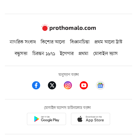
নাগরিক সংবাদ
কিশোর আলো
বিজ্ঞানচিন্তা
প্রথম আলো ট্রাস্ট
বন্ধুসভা
চিরন্তন ১৯৭১
ইপেপার
প্রথমা
মোবাইল ভ্যাস
অনুসরণ করুন
মোবাইল অ্যাপস ডাউনলোড করুন