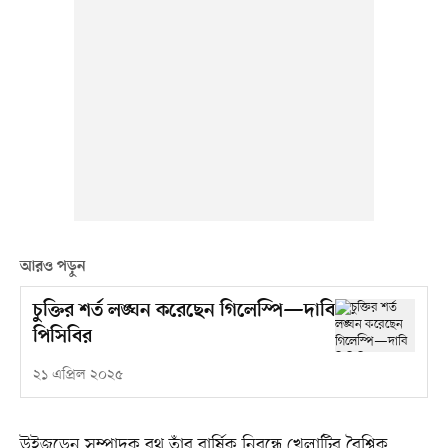
আরও পড়ুন
চুক্তির শর্ত লঙ্ঘন করেছেন গিলেস্পি—দাবি
পিসিবির
২১ এপ্রিল ২০২৫
উইজডেন সম্পাদক বুথ তাঁর বার্ষিক নিবন্ধে খেলাটির বৈশ্বিক