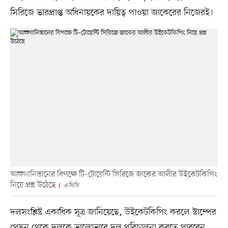
সিরিজে ভারপ্রাপ্ত অধিনায়কের দায়িত্ব পাওয়া জাকেরের নিজেরই।
আফগানিস্তানের বিপক্ষে টি–টোয়েন্টি সিরিজে জাকের আলীর উইকেটকিপিং
নিয়ে প্রশ্ন উঠেছে
এসিসি
দলসংশ্লিষ্ট একাধিক সূত্র জানিয়েছে, উইকেটকিপিং করলে স্টাম্পের
পেছন থেকে দলকে ভালোভাবে দল পরিচালনা করতে পারবেন,