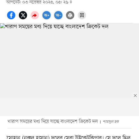
আপডেট: ০৩ নভেম্বর ২০২৫, ০৫: ২৯
খারাপ সময়ের মধ্য দিয়ে যাচ্ছে বাংলাদেশ ক্রিকেট দল
শামসুল হক
‘সোহান (নুরুল হাসান) দলের সেরা উইকেটকিপার। সে দলে ছিল,