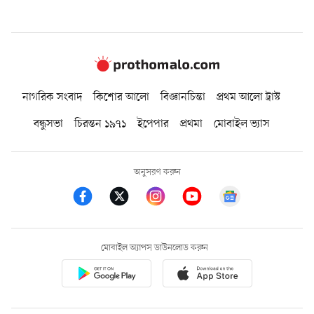
নাগরিক সংবাদ
কিশোর আলো
বিজ্ঞানচিন্তা
প্রথম আলো ট্রাস্ট
বন্ধুসভা
চিরন্তন ১৯৭১
ইপেপার
প্রথমা
মোবাইল ভ্যাস
অনুসরণ করুন
মোবাইল অ্যাপস ডাউনলোড করুন