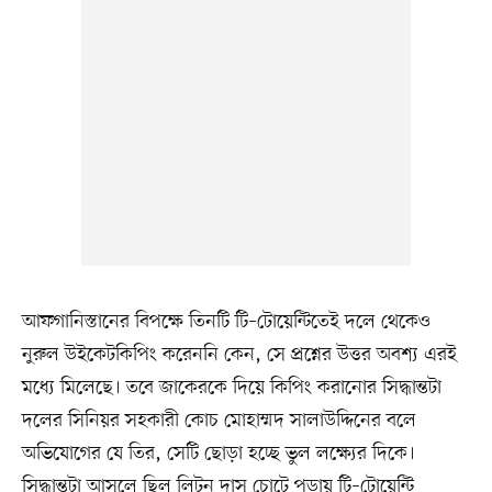
আফগানিস্তানের বিপক্ষে তিনটি টি–টোয়েন্টিতেই দলে থেকেও
নুরুল উইকেটকিপিং করেননি কেন, সে প্রশ্নের উত্তর অবশ্য এরই
মধ্যে মিলেছে। তবে জাকেরকে দিয়ে কিপিং করানোর সিদ্ধান্তটা
দলের সিনিয়র সহকারী কোচ মোহাম্মদ সালাউদ্দিনের বলে
অভিযোগের যে তির, সেটি ছোড়া হচ্ছে ভুল লক্ষ্যের দিকে।
সিদ্ধান্তটা আসলে ছিল লিটন দাস চোটে পড়ায় টি–টোয়েন্টি