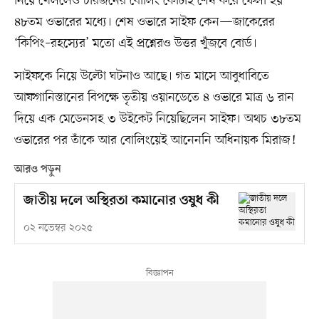
নিয়ে খেললেও চারজনের বোলিং কোটাই শেষ করে ফেলা হয়
৪৮তম ওভারের মধ্যে। শেষ ওভারে সাইফ কেন—জাকেরের
‘কিপিং–রহস্যের’ মতো এই প্রশ্নেরও উত্তর খুঁজবে বোর্ড।
সাইফকে নিয়ে উল্টো ঘটনাও আছে। গত মাসে আবুধাবিতে
আফগানিস্তানের বিপক্ষে তৃতীয় ওয়ানডেতে ৪ ওভারে মাত্র ৬ রান
দিয়ে এক মেডেনসহ ৩ উইকেট নিয়েছিলেন সাইফ। অথচ ৩৮তম
ওভারের পর তাঁকে আর বোলিংয়েই আনেননি অধিনায়ক মিরাজ!
আরও পড়ুন
জাতীয় দলে অস্থিরতা কমানোর ওষুধ কী
০২ নভেম্বর ২০২৫